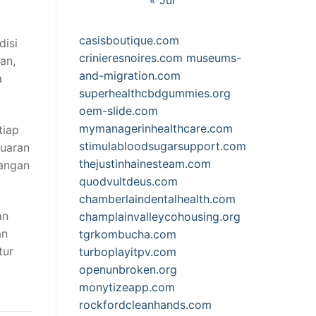
casisboutique.com
disi
crinieresnoires.com
museums-
an,
and-migration.com
a
superhealthcbdgummies.org
oem-slide.com
mymanagerinhealthcare.com
tiap
stimulabloodsugarsupport.com
luaran
thejustinhainesteam.com
uangan
quodvultdeus.com
chamberlaindentalhealth.com
an
champlainvalleycohousing.org
an
tgrkombucha.com
tur
turboplayitpv.com
openunbroken.org
monytizeapp.com
rockfordcleanhands.com