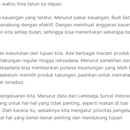
 waktu lima tahun ke depan.
n keuangan yang teratur. Menurut pakar keuangan, Budi Set
menabung dengan efektif. Dengan membuat anggaran keua
n kita setiap bulan, sehingga bisa menentukan seberapa b
gan kebutuhan dan tujuan kita. Ada berbagai macam produk
tabungan reguler hingga reksadana. Menurut penelitian dar
reksadana bisa memberikan potensi keuntungan yang lebih 
 sebelum memilih produk tabungan, pastikan untuk memah
k tersebut.
 pengeluaran kita. Menurut data dari Lembaga Survei Indone
 untuk hal-hal yang tidak penting, seperti makan di luar
 Oleh karena itu, sebaiknya kita mengatur prioritas pengel
al-hal yang benar-benar penting dan mendukung tujuan