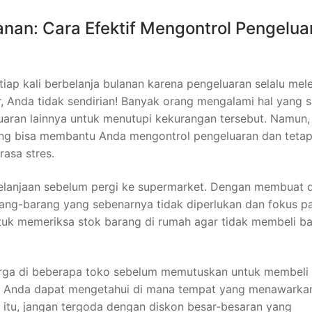
anan: Cara Efektif Mengontrol Pengelua
ap kali berbelanja bulanan karena pengeluaran selalu mele
, Anda tidak sendirian! Banyak orang mengalami hal yang 
uaran lainnya untuk menutupi kekurangan tersebut. Namun,
ang bisa membantu Anda mengontrol pengeluaran dan teta
asa stres.
elanjaan sebelum pergi ke supermarket. Dengan membuat d
ang-barang yang sebenarnya tidak diperlukan dan fokus p
untuk memeriksa stok barang di rumah agar tidak membeli b
harga di beberapa toko sebelum memutuskan untuk membeli
, Anda dapat mengetahui di mana tempat yang menawarka
 itu, jangan tergoda dengan diskon besar-besaran yang