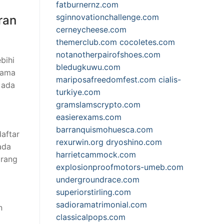
fatburnernz.com
sginnovationchallenge.com
ran
cerneycheese.com
themerclub.com
cocoletes.com
notanotherpairofshoes.com
bihi
bledugkuwu.com
sama
mariposafreedomfest.com
cialis-
 ada
turkiye.com
p
gramslamscrypto.com
easierexams.com
barranquismohuesca.com
aftar
rexurwin.org
dryoshino.com
ada
harrietcammock.com
arang
explosionproofmotors-umeb.com
undergroundrace.com
superiorstirling.com
sadioramatrimonial.com
n
classicalpops.com