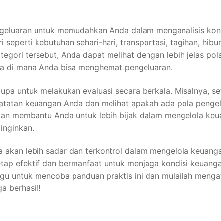
engeluaran untuk memudahkan Anda dalam menganalisis kon
seperti kebutuhan sehari-hari, transportasi, tagihan, hibur
egori tersebut, Anda dapat melihat dengan lebih jelas pol
ea di mana Anda bisa menghemat pengeluaran.
upa untuk melakukan evaluasi secara berkala. Misalnya, se
atatan keuangan Anda dan melihat apakah ada pola penge
i akan membantu Anda untuk lebih bijak dalam mengelola ke
inginkan.
 akan lebih sadar dan terkontrol dalam mengelola keuang
tetap efektif dan bermanfaat untuk menjaga kondisi keuang
ragu untuk mencoba panduan praktis ini dan mulailah menga
a berhasil!