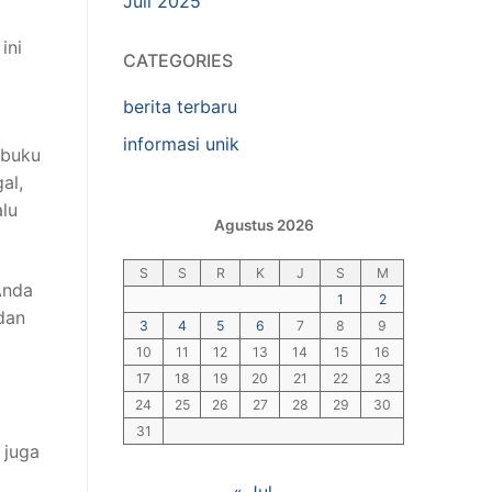
Juli 2025
ini
CATEGORIES
berita terbaru
informasi unik
 buku
al,
alu
Agustus 2026
S
S
R
K
J
S
M
Anda
1
2
dan
3
4
5
6
7
8
9
10
11
12
13
14
15
16
17
18
19
20
21
22
23
24
25
26
27
28
29
30
31
 juga
« Jul