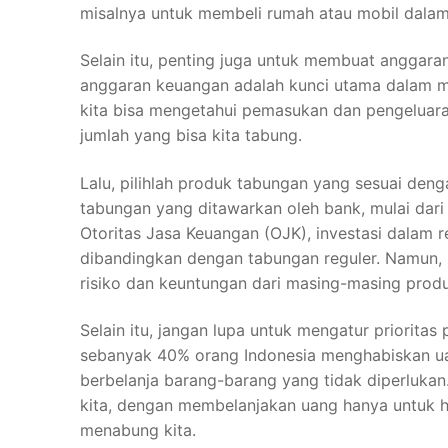
misalnya untuk membeli rumah atau mobil dalam
Selain itu, penting juga untuk membuat anggara
anggaran keuangan adalah kunci utama dalam 
kita bisa mengetahui pemasukan dan pengeluara
jumlah yang bisa kita tabung.
Lalu, pilihlah produk tabungan yang sesuai den
tabungan yang ditawarkan oleh bank, mulai dari 
Otoritas Jasa Keuangan (OJK), investasi dalam 
dibandingkan dengan tabungan reguler. Namun,
risiko dan keuntungan dari masing-masing produ
Selain itu, jangan lupa untuk mengatur prioritas
sebanyak 40% orang Indonesia menghabiskan uang
berbelanja barang-barang yang tidak diperlukan.
kita, dengan membelanjakan uang hanya untuk h
menabung kita.