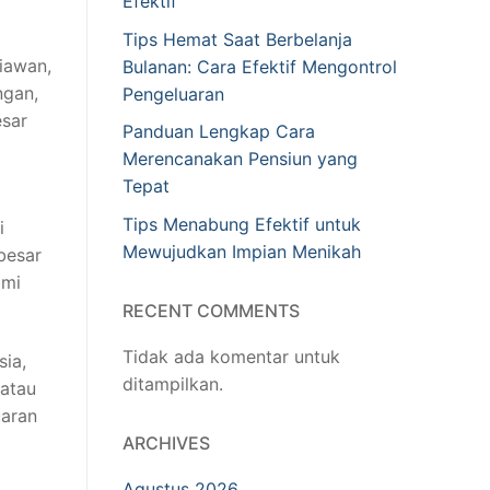
Efektif
Tips Hemat Saat Berbelanja
iawan,
Bulanan: Cara Efektif Mengontrol
ngan,
Pengeluaran
esar
Panduan Lengkap Cara
Merencanakan Pensiun yang
Tepat
Tips Menabung Efektif untuk
i
Mewujudkan Impian Menikah
besar
ami
RECENT COMMENTS
Tidak ada komentar untuk
sia,
ditampilkan.
 atau
uaran
ARCHIVES
Agustus 2026