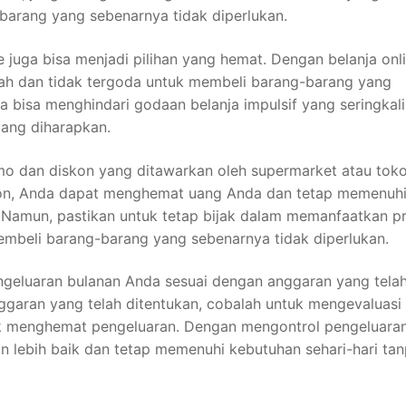
arang yang sebenarnya tidak diperlukan.
 juga bisa menjadi pilihan yang hemat. Dengan belanja onli
 dan tidak tergoda untuk membeli barang-barang yang
ga bisa menghindari godaan belanja impulsif yang seringkali
yang diharapkan.
omo dan diskon yang ditawarkan oleh supermarket atau tok
on, Anda dapat menghemat uang Anda dan tetap memenuh
s. Namun, pastikan untuk tetap bijak dalam memanfaatkan 
embeli barang-barang yang sebenarnya tidak diperlukan.
engeluaran bulanan Anda sesuai dengan anggaran yang tela
nggaran yang telah ditentukan, cobalah untuk mengevaluasi
k menghemat pengeluaran. Dengan mengontrol pengeluara
 lebih baik dan tetap memenuhi kebutuhan sehari-hari ta