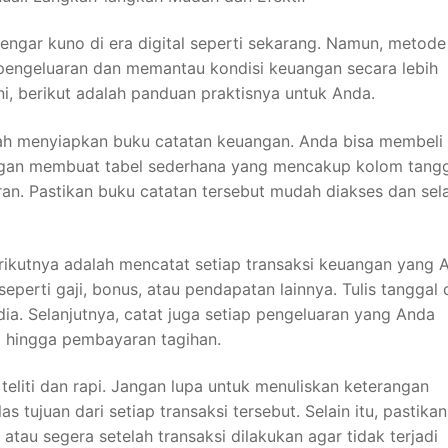
gar kuno di era digital seperti sekarang. Namun, metode 
 pengeluaran dan memantau kondisi keuangan secara lebih
ni, berikut adalah panduan praktisnya untuk Anda.
ah menyiapkan buku catatan keuangan. Anda bisa membeli
ngan membuat tabel sederhana yang mencakup kolom tangg
an. Pastikan buku catatan tersebut mudah diakses dan sel
rikutnya adalah mencatat setiap transaksi keuangan yang 
perti gaji, bonus, atau pendapatan lainnya. Tulis tanggal 
ia. Selanjutnya, catat juga setiap pengeluaran yang Anda
ri hingga pembayaran tagihan.
teliti dan rapi. Jangan lupa untuk menuliskan keterangan
tujuan dari setiap transaksi tersebut. Selain itu, pastikan
 atau segera setelah transaksi dilakukan agar tidak terjadi