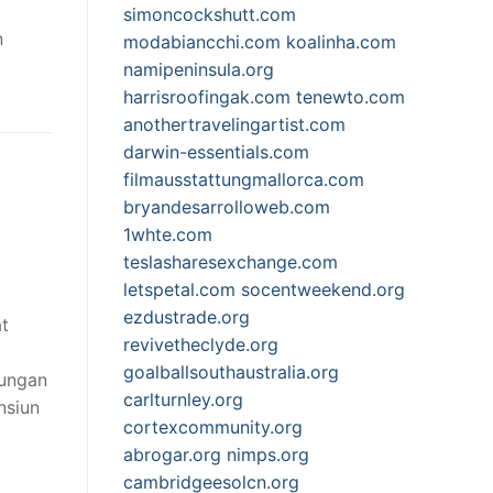
simoncockshutt.com
n
modabiancchi.com
koalinha.com
namipeninsula.org
harrisroofingak.com
tenewto.com
anothertravelingartist.com
darwin-essentials.com
filmausstattungmallorca.com
bryandesarrolloweb.com
1whte.com
teslasharesexchange.com
letspetal.com
socentweekend.org
ezdustrade.org
t
revivetheclyde.org
goalballsouthaustralia.org
gungan
carlturnley.org
nsiun
cortexcommunity.org
abrogar.org
nimps.org
cambridgeesolcn.org