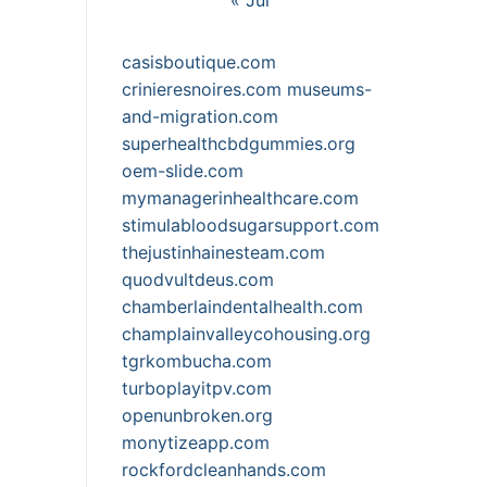
casisboutique.com
crinieresnoires.com
museums-
and-migration.com
superhealthcbdgummies.org
oem-slide.com
mymanagerinhealthcare.com
stimulabloodsugarsupport.com
thejustinhainesteam.com
quodvultdeus.com
chamberlaindentalhealth.com
champlainvalleycohousing.org
tgrkombucha.com
turboplayitpv.com
openunbroken.org
monytizeapp.com
rockfordcleanhands.com