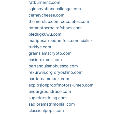
fatburnernz.com
sginnovationchallenge.com
cerneycheese.com
themerclub.com
cocoletes.com
notanotherpairofshoes.com
bledugkuwu.com
mariposafreedomfest.com
cialis-
turkiye.com
gramslamscrypto.com
easierexams.com
barranquismohuesca.com
rexurwin.org
dryoshino.com
harrietcammock.com
explosionproofmotors-umeb.com
undergroundrace.com
superiorstirling.com
sadioramatrimonial.com
classicalpops.com