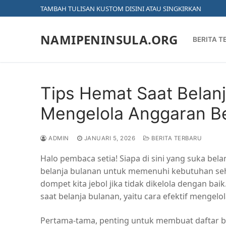
Lompat
TAMBAH TULISAN KUSTOM DISINI ATAU SINGKIRKAN
ke
konten
NAMIPENINSULA.ORG
BERITA T
Tips Hemat Saat Belanj
Mengelola Anggaran B
ADMIN
JANUARI 5, 2026
BERITA TERBARU
Halo pembaca setia! Siapa di sini yang suka bel
belanja bulanan untuk memenuhi kebutuhan seha
dompet kita jebol jika tidak dikelola dengan bai
saat belanja bulanan, yaitu cara efektif mengel
Pertama-tama, penting untuk membuat daftar b