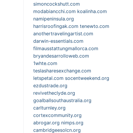
simoncockshutt.com
modabiancchi.com
koalinha.com
namipeninsula.org
harrisroofingak.com
tenewto.com
anothertravelingartist.com
darwin-essentials.com
filmausstattungmallorca.com
bryandesarrolloweb.com
1whte.com
teslasharesexchange.com
letspetal.com
socentweekend.org
ezdustrade.org
revivetheclyde.org
goalballsouthaustralia.org
carlturnley.org
cortexcommunity.org
abrogar.org
nimps.org
cambridgeesolcn.org