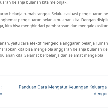
aran belanja bulanan kita melonjak.
garan belanja rumah tangga. Selalu evaluasi pengeluaran be
menghemat pengeluaran belanja bulanan kita. Dengan disipli
a, kita bisa menghindari pemborosan dan mengalokasika
lanan, yaitu cara efektif mengelola anggaran belanja rumah
iharapkan kita bisa mengelola anggaran belanja bulanan d
bulanan kita. Selamat berbelanja dan selamat mengelola
Next
:
Panduan Cara Mengatur Keuangan Keluarga
post:
an
dengan