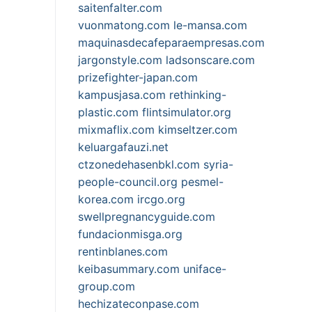
saitenfalter.com
vuonmatong.com
le-mansa.com
maquinasdecafeparaempresas.com
jargonstyle.com
ladsonscare.com
prizefighter-japan.com
kampusjasa.com
rethinking-
plastic.com
flintsimulator.org
mixmaflix.com
kimseltzer.com
keluargafauzi.net
ctzonedehasenbkl.com
syria-
people-council.org
pesmel-
korea.com
ircgo.org
swellpregnancyguide.com
fundacionmisga.org
rentinblanes.com
keibasummary.com
uniface-
group.com
hechizateconpase.com