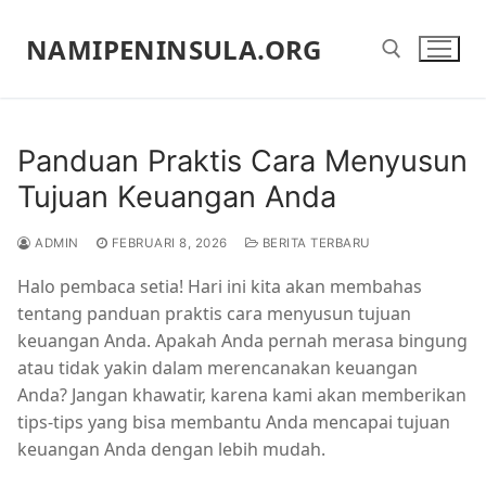
Lompat
ke
NAMIPENINSULA.ORG
konten
Cari:
Panduan Praktis Cara Menyusun
Tujuan Keuangan Anda
ADMIN
FEBRUARI 8, 2026
BERITA TERBARU
Halo pembaca setia! Hari ini kita akan membahas
tentang panduan praktis cara menyusun tujuan
keuangan Anda. Apakah Anda pernah merasa bingung
atau tidak yakin dalam merencanakan keuangan
Anda? Jangan khawatir, karena kami akan memberikan
tips-tips yang bisa membantu Anda mencapai tujuan
keuangan Anda dengan lebih mudah.