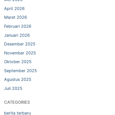
April 2026
Maret 2026
Februari 2026
Januari 2026
Desember 2025
November 2025
Oktober 2025
September 2025
Agustus 2025
Juli 2025
CATEGORIES
berita terbaru