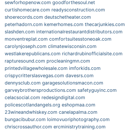
sewforhopenow.com
goodforthesoul.net
curtishomecare.com
readysconstruction.com
shoerecords.com
deutschetheater.com
peterhadorn.com
kemerhomes.com
thecarjunkies.com
slashden.com
internationalrestaurantdistributors.com
monventreplat.com
comfortsuitesstoneoak.com
carolynjoseph.com
climatewisconsin.com
westlakerepublicans.com
richardrubinofficialsite.com
rapturesound.com
procleaningmn.com
printedvillagewholesale.com
imforkids.com
crispycritterslasvegas.com
davesrs.com
dennysclub.com
garagesolutionsmacon.com
garveybrothersproductions.com
safetyguyinc.com
celacsocial.com
redesigndigital.com
policescotlandangels.org
eshopmaa.com
23wineandwhiskey.com
canelapalma.com
bungacibubur.com
loimovuoriphotography.com
chriscrossauthor.com
ercministrytraining.com