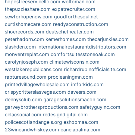
hopestreeservicellc.com
woltoman.com
thepuzzleshare.com
expatrecruiter.com
sewforhopenow.com
goodforthesoul.net
curtishomecare.com
readysconstruction.com
shoerecords.com
deutschetheater.com
peterhadorn.com
kemerhomes.com
thecarjunkies.com
slashden.com
internationalrestaurantdistributors.com
monventreplat.com
comfortsuitesstoneoak.com
carolynjoseph.com
climatewisconsin.com
westlakerepublicans.com
richardrubinofficialsite.com
rapturesound.com
procleaningmn.com
printedvillagewholesale.com
imforkids.com
crispycritterslasvegas.com
davesrs.com
dennysclub.com
garagesolutionsmacon.com
garveybrothersproductions.com
safetyguyinc.com
celacsocial.com
redesigndigital.com
policescotlandangels.org
eshopmaa.com
23wineandwhiskey.com
canelapalma.com