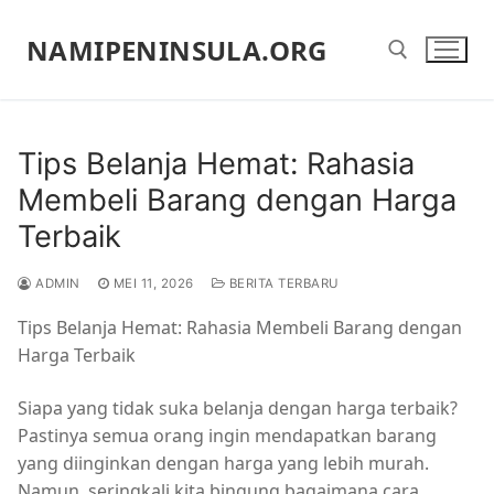
Lompat
ke
NAMIPENINSULA.ORG
konten
Cari:
Tips Belanja Hemat: Rahasia
Membeli Barang dengan Harga
Terbaik
ADMIN
MEI 11, 2026
BERITA TERBARU
Tips Belanja Hemat: Rahasia Membeli Barang dengan
Harga Terbaik
Siapa yang tidak suka belanja dengan harga terbaik?
Pastinya semua orang ingin mendapatkan barang
yang diinginkan dengan harga yang lebih murah.
Namun, seringkali kita bingung bagaimana cara