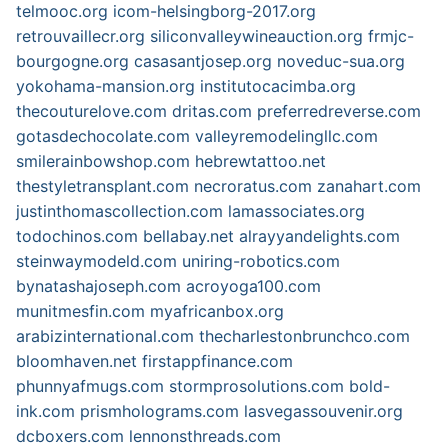
telmooc.org
icom-helsingborg-2017.org
retrouvaillecr.org
siliconvalleywineauction.org
frmjc-
bourgogne.org
casasantjosep.org
noveduc-sua.org
yokohama-mansion.org
institutocacimba.org
thecouturelove.com
dritas.com
preferredreverse.com
gotasdechocolate.com
valleyremodelingllc.com
smilerainbowshop.com
hebrewtattoo.net
thestyletransplant.com
necroratus.com
zanahart.com
justinthomascollection.com
lamassociates.org
todochinos.com
bellabay.net
alrayyandelights.com
steinwaymodeld.com
uniring-robotics.com
bynatashajoseph.com
acroyoga100.com
munitmesfin.com
myafricanbox.org
arabizinternational.com
thecharlestonbrunchco.com
bloomhaven.net
firstappfinance.com
phunnyafmugs.com
stormprosolutions.com
bold-
ink.com
prismholograms.com
lasvegassouvenir.org
dcboxers.com
lennonsthreads.com