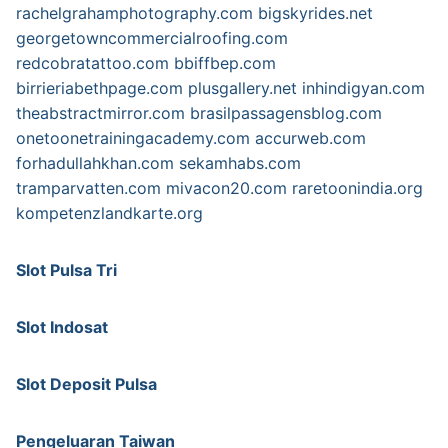
rachelgrahamphotography.com
bigskyrides.net
georgetowncommercialroofing.com
redcobratattoo.com
bbiffbep.com
birrieriabethpage.com
plusgallery.net
inhindigyan.com
theabstractmirror.com
brasilpassagensblog.com
onetoonetrainingacademy.com
accurweb.com
forhadullahkhan.com
sekamhabs.com
tramparvatten.com
mivacon20.com
raretoonindia.org
kompetenzlandkarte.org
Slot Pulsa Tri
Slot Indosat
Slot Deposit Pulsa
Pengeluaran Taiwan