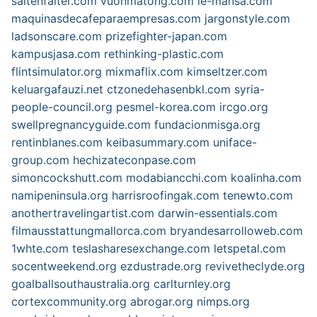
saitenfalter.com
vuonmatong.com
le-mansa.com
maquinasdecafeparaempresas.com
jargonstyle.com
ladsonscare.com
prizefighter-japan.com
kampusjasa.com
rethinking-plastic.com
flintsimulator.org
mixmaflix.com
kimseltzer.com
keluargafauzi.net
ctzonedehasenbkl.com
syria-
people-council.org
pesmel-korea.com
ircgo.org
swellpregnancyguide.com
fundacionmisga.org
rentinblanes.com
keibasummary.com
uniface-
group.com
hechizateconpase.com
simoncockshutt.com
modabiancchi.com
koalinha.com
namipeninsula.org
harrisroofingak.com
tenewto.com
anothertravelingartist.com
darwin-essentials.com
filmausstattungmallorca.com
bryandesarrolloweb.com
1whte.com
teslasharesexchange.com
letspetal.com
socentweekend.org
ezdustrade.org
revivetheclyde.org
goalballsouthaustralia.org
carlturnley.org
cortexcommunity.org
abrogar.org
nimps.org