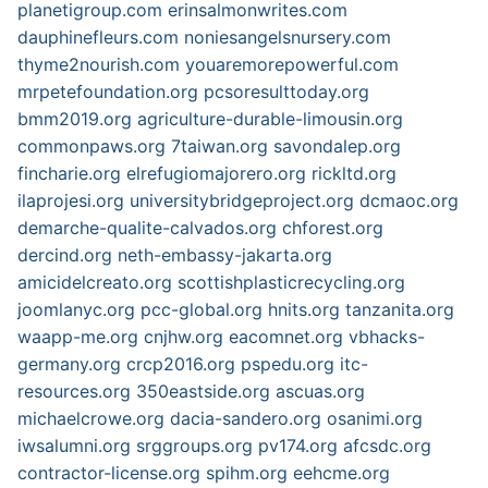
planetigroup.com
erinsalmonwrites.com
dauphinefleurs.com
noniesangelsnursery.com
thyme2nourish.com
youaremorepowerful.com
mrpetefoundation.org
pcsoresulttoday.org
bmm2019.org
agriculture-durable-limousin.org
commonpaws.org
7taiwan.org
savondalep.org
fincharie.org
elrefugiomajorero.org
rickltd.org
ilaprojesi.org
universitybridgeproject.org
dcmaoc.org
demarche-qualite-calvados.org
chforest.org
dercind.org
neth-embassy-jakarta.org
amicidelcreato.org
scottishplasticrecycling.org
joomlanyc.org
pcc-global.org
hnits.org
tanzanita.org
waapp-me.org
cnjhw.org
eacomnet.org
vbhacks-
germany.org
crcp2016.org
pspedu.org
itc-
resources.org
350eastside.org
ascuas.org
michaelcrowe.org
dacia-sandero.org
osanimi.org
iwsalumni.org
srggroups.org
pv174.org
afcsdc.org
contractor-license.org
spihm.org
eehcme.org