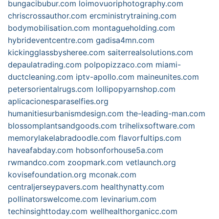
bungacibubur.com
loimovuoriphotography.com
chriscrossauthor.com
ercministrytraining.com
bodymobilisation.com
montagueholding.com
hybrideventcentre.com
gadisa4mn.com
kickingglassbysheree.com
saiterrealsolutions.com
depaulatrading.com
polpopizzaco.com
miami-
ductcleaning.com
iptv-apollo.com
maineunites.com
petersorientalrugs.com
lollipopyarnshop.com
aplicacionesparaselfies.org
humanitiesurbanismdesign.com
the-leading-man.com
blossomplantsandgoods.com
trihelixsoftware.com
memorylakelabradoodle.com
flavorfultips.com
haveafabday.com
hobsonforhouse5a.com
rwmandco.com
zoopmark.com
vetlaunch.org
kovisefoundation.org
mconak.com
centraljerseypavers.com
healthynatty.com
pollinatorswelcome.com
levinarium.com
techinsighttoday.com
wellhealthorganicc.com