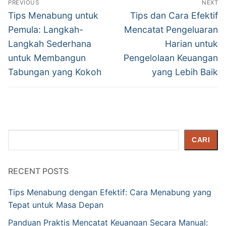
PREVIOUS
NEXT
pos
Previous
Next
Tips Menabung untuk
Tips dan Cara Efektif
post:
post:
Pemula: Langkah-
Mencatat Pengeluaran
Langkah Sederhana
Harian untuk
untuk Membangun
Pengelolaan Keuangan
Tabungan yang Kokoh
yang Lebih Baik
Cari
CARI
RECENT POSTS
Tips Menabung dengan Efektif: Cara Menabung yang
Tepat untuk Masa Depan
Panduan Praktis Mencatat Keuangan Secara Manual: