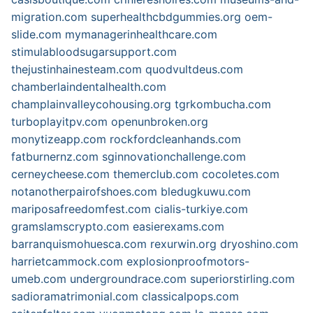
migration.com
superhealthcbdgummies.org
oem-
slide.com
mymanagerinhealthcare.com
stimulabloodsugarsupport.com
thejustinhainesteam.com
quodvultdeus.com
chamberlaindentalhealth.com
champlainvalleycohousing.org
tgrkombucha.com
turboplayitpv.com
openunbroken.org
monytizeapp.com
rockfordcleanhands.com
fatburnernz.com
sginnovationchallenge.com
cerneycheese.com
themerclub.com
cocoletes.com
notanotherpairofshoes.com
bledugkuwu.com
mariposafreedomfest.com
cialis-turkiye.com
gramslamscrypto.com
easierexams.com
barranquismohuesca.com
rexurwin.org
dryoshino.com
harrietcammock.com
explosionproofmotors-
umeb.com
undergroundrace.com
superiorstirling.com
sadioramatrimonial.com
classicalpops.com