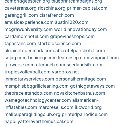
cambridgeesolcn.org
blueprintcampaigns.org
caveterans.org
ricschina.org
primer-capital.com
garanggrill.com
clarafrench.com
amusicexperience.com
austin1020.com
mcgrawuniversity.com
worldinnovationday.com
cardamomhotel.com
grapevineshops.com
tapasfans.com
startbioscience.com
ukrainetodenmark.com
aberotelparishotel.com
sdjag.com
behinegi.com
learncscp.com
zmpoint.com
glowerse.com
etcrunch.com
seedandsilk.com
tropicsvolleyball.com
yardpros.net
lnmnotaryservices.com
personalhermitage.com
memphisbbqgrillcleaning.com
gothicgetaways.com
thebraceletandco.com
novakitchenbathus.com
wamegotechnologycenter.com
allamerican-
inflatables.com
marcresells.com
ikcworld.org
malibuparaglidingclub.org
printedpairodice.com
happilyaftereverthemusical.com