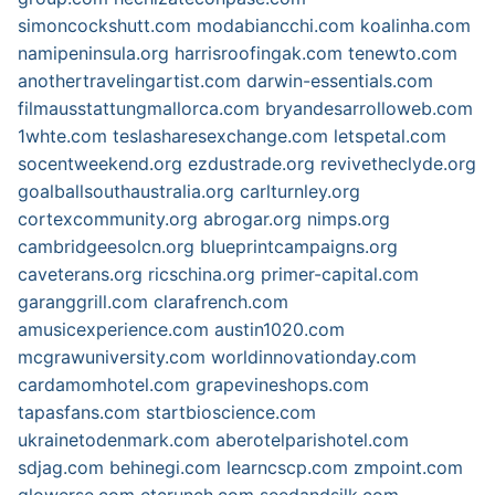
simoncockshutt.com
modabiancchi.com
koalinha.com
namipeninsula.org
harrisroofingak.com
tenewto.com
anothertravelingartist.com
darwin-essentials.com
filmausstattungmallorca.com
bryandesarrolloweb.com
1whte.com
teslasharesexchange.com
letspetal.com
socentweekend.org
ezdustrade.org
revivetheclyde.org
goalballsouthaustralia.org
carlturnley.org
cortexcommunity.org
abrogar.org
nimps.org
cambridgeesolcn.org
blueprintcampaigns.org
caveterans.org
ricschina.org
primer-capital.com
garanggrill.com
clarafrench.com
amusicexperience.com
austin1020.com
mcgrawuniversity.com
worldinnovationday.com
cardamomhotel.com
grapevineshops.com
tapasfans.com
startbioscience.com
ukrainetodenmark.com
aberotelparishotel.com
sdjag.com
behinegi.com
learncscp.com
zmpoint.com
glowerse.com
etcrunch.com
seedandsilk.com