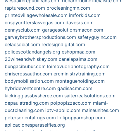
westlakerepublicans.com
richardrubinofficialsite.com
rapturesound.com
procleaningmn.com
printedvillagewholesale.com
imforkids.com
crispycritterslasvegas.com
davesrs.com
dennysclub.com
garagesolutionsmacon.com
garveybrothersproductions.com
safetyguyinc.com
celacsocial.com
redesigndigital.com
policescotlandangels.org
eshopmaa.com
23wineandwhiskey.com
canelapalma.com
bungacibubur.com
loimovuoriphotography.com
chriscrossauthor.com
ercministrytraining.com
bodymobilisation.com
montagueholding.com
hybrideventcentre.com
gadisa4mn.com
kickingglassbysheree.com
saiterrealsolutions.com
depaulatrading.com
polpopizzaco.com
miami-
ductcleaning.com
iptv-apollo.com
maineunites.com
petersorientalrugs.com
lollipopyarnshop.com
aplicacionesparaselfies.org