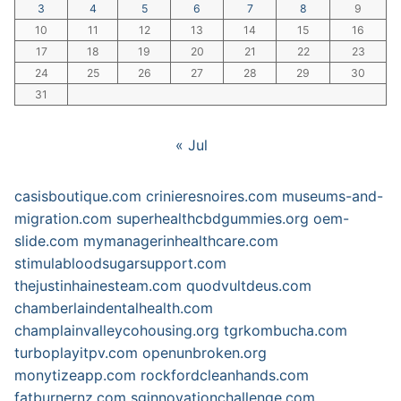
3
4
5
6
7
8
9
10
11
12
13
14
15
16
17
18
19
20
21
22
23
24
25
26
27
28
29
30
31
« Jul
casisboutique.com
crinieresnoires.com
museums-and-
migration.com
superhealthcbdgummies.org
oem-
slide.com
mymanagerinhealthcare.com
stimulabloodsugarsupport.com
thejustinhainesteam.com
quodvultdeus.com
chamberlaindentalhealth.com
champlainvalleycohousing.org
tgrkombucha.com
turboplayitpv.com
openunbroken.org
monytizeapp.com
rockfordcleanhands.com
fatburnernz.com
sginnovationchallenge.com