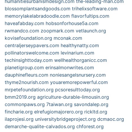
humanitiesurbanismdesign.com
the-leading-man.com
blossomplantsandgoods.com
trihelixsoftware.com
memorylakelabradoodle.com
flavorfultips.com
haveafabday.com
hobsonforhouse5a.com
rwmandco.com
zoopmark.com
vetlaunch.org
kovisefoundation.org
mconak.com
centraljerseypavers.com
healthynatty.com
pollinatorswelcome.com
levinarium.com
techinsighttoday.com
wellhealthorganicc.com
planetigroup.com
erinsalmonwrites.com
dauphinefleurs.com
noniesangelsnursery.com
thyme2nourish.com
youaremorepowerful.com
mrpetefoundation.org
pcsoresulttoday.org
bmm2019.org
agriculture-durable-limousin.org
commonpaws.org
7taiwan.org
savondalep.org
fincharie.org
elrefugiomajorero.org
rickltd.org
ilaprojesi.org
universitybridgeproject.org
dcmaoc.org
demarche-qualite-calvados.org
chforest.org