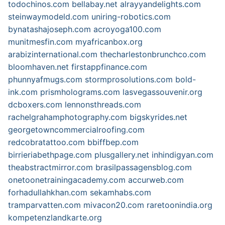
todochinos.com
bellabay.net
alrayyandelights.com
steinwaymodeld.com
uniring-robotics.com
bynatashajoseph.com
acroyoga100.com
munitmesfin.com
myafricanbox.org
arabizinternational.com
thecharlestonbrunchco.com
bloomhaven.net
firstappfinance.com
phunnyafmugs.com
stormprosolutions.com
bold-
ink.com
prismholograms.com
lasvegassouvenir.org
dcboxers.com
lennonsthreads.com
rachelgrahamphotography.com
bigskyrides.net
georgetowncommercialroofing.com
redcobratattoo.com
bbiffbep.com
birrieriabethpage.com
plusgallery.net
inhindigyan.com
theabstractmirror.com
brasilpassagensblog.com
onetoonetrainingacademy.com
accurweb.com
forhadullahkhan.com
sekamhabs.com
tramparvatten.com
mivacon20.com
raretoonindia.org
kompetenzlandkarte.org