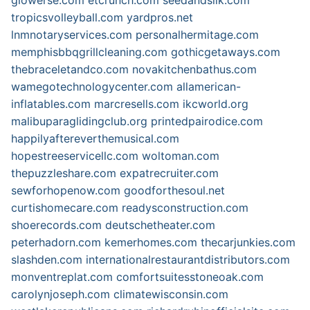
tropicsvolleyball.com
yardpros.net
lnmnotaryservices.com
personalhermitage.com
memphisbbqgrillcleaning.com
gothicgetaways.com
thebraceletandco.com
novakitchenbathus.com
wamegotechnologycenter.com
allamerican-
inflatables.com
marcresells.com
ikcworld.org
malibuparaglidingclub.org
printedpairodice.com
happilyaftereverthemusical.com
hopestreeservicellc.com
woltoman.com
thepuzzleshare.com
expatrecruiter.com
sewforhopenow.com
goodforthesoul.net
curtishomecare.com
readysconstruction.com
shoerecords.com
deutschetheater.com
peterhadorn.com
kemerhomes.com
thecarjunkies.com
slashden.com
internationalrestaurantdistributors.com
monventreplat.com
comfortsuitesstoneoak.com
carolynjoseph.com
climatewisconsin.com