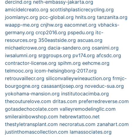
dercind.org
neth-embassy-jakarta.org
amicidelcreato.org
scottishplasticrecycling.org
joomlanyc.org
pcc-global.org
hnits.org
tanzanita.org
waapp-me.org
cnjhw.org
eacomnet.org
vbhacks-
germany.org
crcp2016.org
pspedu.org
itc-
resources.org
350eastside.org
ascuas.org
michaelcrowe.org
dacia-sandero.org
osanimi.org
iwsalumni.org
srggroups.org
pv174.org
afcsdc.org
contractor-license.org
spihm.org
eehcme.org
telmooc.org
icom-helsingborg-2017.org
retrouvaillecr.org
siliconvalleywineauction.org
frmjc-
bourgogne.org
casasantjosep.org
noveduc-sua.org
yokohama-mansion.org
institutocacimba.org
thecouturelove.com
dritas.com
preferredreverse.com
gotasdechocolate.com
valleyremodelingllc.com
smilerainbowshop.com
hebrewtattoo.net
thestyletransplant.com
necroratus.com
zanahart.com
justinthomascollection.com
lamassociates.org