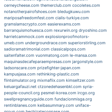
cerneycheese.com
themerclub.com
cocoletes.com
notanotherpairofshoes.com
bledugkuwu.com
mariposafreedomfest.com
cialis-turkiye.com
gramslamscrypto.com
easierexams.com
barranquismohuesca.com
rexurwin.org
dryoshino.com
harrietcammock.com
explosionproofmotors-
umeb.com
undergroundrace.com
superiorstirling.com
sadioramatrimonial.com
classicalpops.com
saitenfalter.com
vuonmatong.com
le-mansa.com
maquinasdecafeparaempresas.com
jargonstyle.com
ladsonscare.com
prizefighter-japan.com
kampusjasa.com
rethinking-plastic.com
flintsimulator.org
mixmaflix.com
kimseltzer.com
keluargafauzi.net
ctzonedehasenbkl.com
syria-
people-council.org
pesmel-korea.com
ircgo.org
swellpregnancyguide.com
fundacionmisga.org
rentinblanes.com
keibasummary.com
uniface-
group.com
hechizateconpase.com