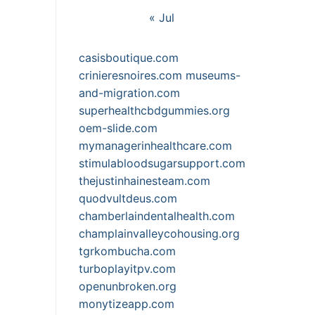
« Jul
casisboutique.com
crinieresnoires.com
museums-
and-migration.com
superhealthcbdgummies.org
oem-slide.com
mymanagerinhealthcare.com
stimulabloodsugarsupport.com
thejustinhainesteam.com
quodvultdeus.com
chamberlaindentalhealth.com
champlainvalleycohousing.org
tgrkombucha.com
turboplayitpv.com
openunbroken.org
monytizeapp.com