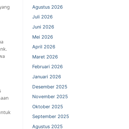
 yang
Agustus 2026
Juli 2026
Juni 2026
Mei 2026
ua
April 2026
ank.
hwa
Maret 2026
Februari 2026
Januari 2026
Desember 2025
s
November 2025
saan
Oktober 2025
untuk
September 2025
Agustus 2025