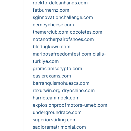
rockfordcleanhands.com
fatburnernz.com
sginnovationchallenge.com
cerneycheese.com
themerclub.com
cocoletes.com
notanotherpairofshoes.com
bledugkuwu.com
mariposafreedomfest.com
cialis-
turkiye.com
gramslamscrypto.com
easierexams.com
barranquismohuesca.com
rexurwin.org
dryoshino.com
harrietcammock.com
explosionproofmotors-umeb.com
undergroundrace.com
superiorstirling.com
sadioramatrimonial.com