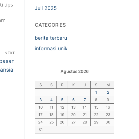
 tips
Juli 2025
lam
CATEGORIES
berita terbaru
informasi unik
NEXT
ebasan
ansial
Agustus 2026
S
S
R
K
J
S
M
1
2
3
4
5
6
7
8
9
10
11
12
13
14
15
16
17
18
19
20
21
22
23
24
25
26
27
28
29
30
31