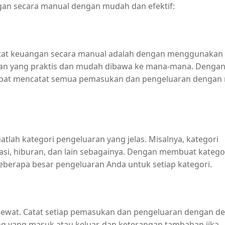
ngan secara manual dengan mudah dan efektif:
ncatat keuangan secara manual adalah dengan menggunakan
ngan yang praktis dan mudah dibawa ke mana-mana. Denga
pat mencatat semua pemasukan dan pengeluaran dengan 
lah kategori pengeluaran yang jelas. Misalnya, kategori
si, hiburan, dan lain sebagainya. Dengan membuat katego
eberapa besar pengeluaran Anda untuk setiap kategori.
lewat. Catat setiap pemasukan dan pengeluaran dengan det
ng yang masuk atau keluar, dan keterangan tambahan jika