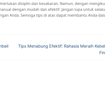
rlukan disiplin dan kesabaran. Namun, dengan mengikuti
anual dengan mudah dan efektif. Jangan lupa untuk selalu
angan Anda. Semoga tips di atas dapat membantu Anda da
Next
mbeli
Tips Menabung Efektif: Rahasia Meraih Keb
post:
Fin