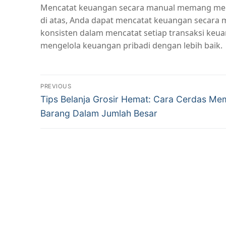
Mencatat keuangan secara manual memang meme
di atas, Anda dapat mencatat keuangan secara m
konsisten dalam mencatat setiap transaksi keu
mengelola keuangan pribadi dengan lebih baik.
Navigasi
PREVIOUS
Previous
pos
Tips Belanja Grosir Hemat: Cara Cerdas Me
post:
Barang Dalam Jumlah Besar