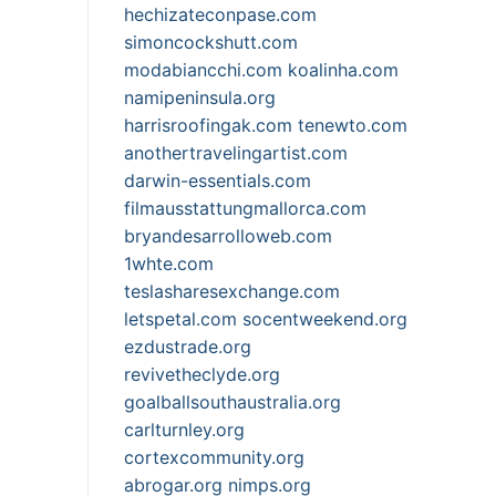
hechizateconpase.com
simoncockshutt.com
modabiancchi.com
koalinha.com
namipeninsula.org
harrisroofingak.com
tenewto.com
anothertravelingartist.com
darwin-essentials.com
filmausstattungmallorca.com
bryandesarrolloweb.com
1whte.com
teslasharesexchange.com
letspetal.com
socentweekend.org
ezdustrade.org
revivetheclyde.org
goalballsouthaustralia.org
carlturnley.org
cortexcommunity.org
abrogar.org
nimps.org