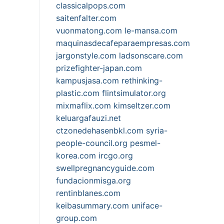
classicalpops.com
saitenfalter.com
vuonmatong.com
le-mansa.com
maquinasdecafeparaempresas.com
jargonstyle.com
ladsonscare.com
prizefighter-japan.com
kampusjasa.com
rethinking-
plastic.com
flintsimulator.org
mixmaflix.com
kimseltzer.com
keluargafauzi.net
ctzonedehasenbkl.com
syria-
people-council.org
pesmel-
korea.com
ircgo.org
swellpregnancyguide.com
fundacionmisga.org
rentinblanes.com
keibasummary.com
uniface-
group.com