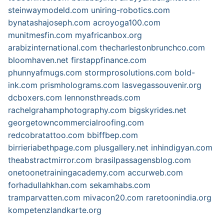
steinwaymodeld.com
uniring-robotics.com
bynatashajoseph.com
acroyoga100.com
munitmesfin.com
myafricanbox.org
arabizinternational.com
thecharlestonbrunchco.com
bloomhaven.net
firstappfinance.com
phunnyafmugs.com
stormprosolutions.com
bold-
ink.com
prismholograms.com
lasvegassouvenir.org
dcboxers.com
lennonsthreads.com
rachelgrahamphotography.com
bigskyrides.net
georgetowncommercialroofing.com
redcobratattoo.com
bbiffbep.com
birrieriabethpage.com
plusgallery.net
inhindigyan.com
theabstractmirror.com
brasilpassagensblog.com
onetoonetrainingacademy.com
accurweb.com
forhadullahkhan.com
sekamhabs.com
tramparvatten.com
mivacon20.com
raretoonindia.org
kompetenzlandkarte.org