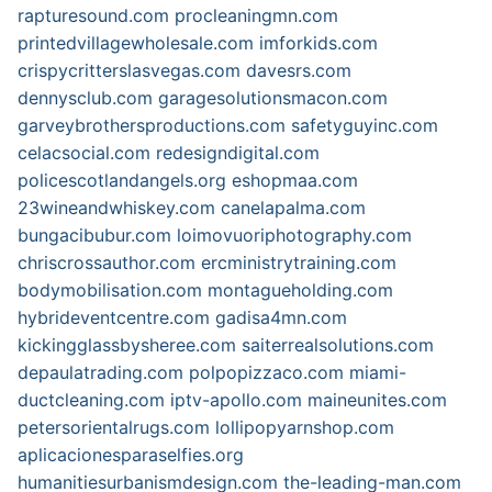
rapturesound.com
procleaningmn.com
printedvillagewholesale.com
imforkids.com
crispycritterslasvegas.com
davesrs.com
dennysclub.com
garagesolutionsmacon.com
garveybrothersproductions.com
safetyguyinc.com
celacsocial.com
redesigndigital.com
policescotlandangels.org
eshopmaa.com
23wineandwhiskey.com
canelapalma.com
bungacibubur.com
loimovuoriphotography.com
chriscrossauthor.com
ercministrytraining.com
bodymobilisation.com
montagueholding.com
hybrideventcentre.com
gadisa4mn.com
kickingglassbysheree.com
saiterrealsolutions.com
depaulatrading.com
polpopizzaco.com
miami-
ductcleaning.com
iptv-apollo.com
maineunites.com
petersorientalrugs.com
lollipopyarnshop.com
aplicacionesparaselfies.org
humanitiesurbanismdesign.com
the-leading-man.com