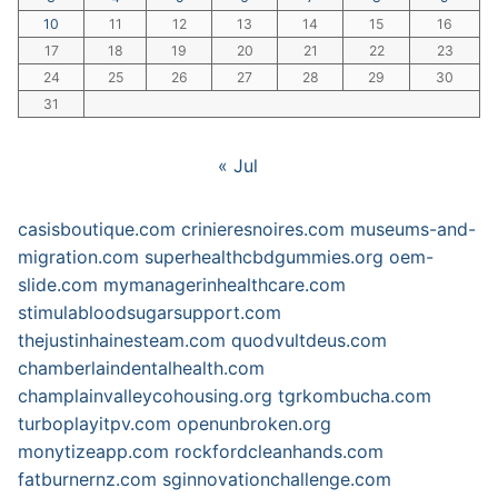
10
11
12
13
14
15
16
17
18
19
20
21
22
23
24
25
26
27
28
29
30
31
« Jul
casisboutique.com
crinieresnoires.com
museums-and-
migration.com
superhealthcbdgummies.org
oem-
slide.com
mymanagerinhealthcare.com
stimulabloodsugarsupport.com
thejustinhainesteam.com
quodvultdeus.com
chamberlaindentalhealth.com
champlainvalleycohousing.org
tgrkombucha.com
turboplayitpv.com
openunbroken.org
monytizeapp.com
rockfordcleanhands.com
fatburnernz.com
sginnovationchallenge.com