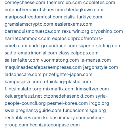
cerneycheese.com
themerclub.com
cocoletes.com
notanotherpairofshoes.com
bledugkuwu.com
mariposafreedomfest.com
cialis-turkiye.com
gramslamscrypto.com
easierexams.com
barranquismohuesca.com
rexurwin.org
dryoshino.com
harrietcammock.com
explosionproofmotors-
umeb.com
undergroundrace.com
superiorstirling.com
sadioramatrimonial.com
classicalpops.com
saitenfalter.com
vuonmatong.com
le-mansa.com
maquinasdecafeparaempresas.com
jargonstyle.com
ladsonscare.com
prizefighter-japan.com
kampusjasa.com
rethinking-plastic.com
flintsimulator.org
mixmaflix.com
kimseltzer.com
keluargafauzi.net
ctzonedehasenbkl.com
syria-
people-council.org
pesmel-korea.com
ircgo.org
swellpregnancyguide.com
fundacionmisga.org
rentinblanes.com
keibasummary.com
uniface-
group.com
hechizateconpase.com