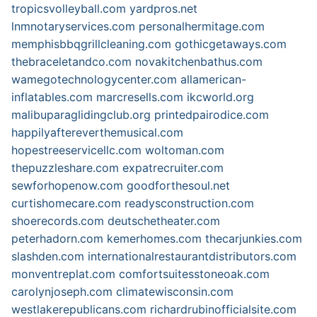
tropicsvolleyball.com
yardpros.net
lnmnotaryservices.com
personalhermitage.com
memphisbbqgrillcleaning.com
gothicgetaways.com
thebraceletandco.com
novakitchenbathus.com
wamegotechnologycenter.com
allamerican-
inflatables.com
marcresells.com
ikcworld.org
malibuparaglidingclub.org
printedpairodice.com
happilyaftereverthemusical.com
hopestreeservicellc.com
woltoman.com
thepuzzleshare.com
expatrecruiter.com
sewforhopenow.com
goodforthesoul.net
curtishomecare.com
readysconstruction.com
shoerecords.com
deutschetheater.com
peterhadorn.com
kemerhomes.com
thecarjunkies.com
slashden.com
internationalrestaurantdistributors.com
monventreplat.com
comfortsuitesstoneoak.com
carolynjoseph.com
climatewisconsin.com
westlakerepublicans.com
richardrubinofficialsite.com