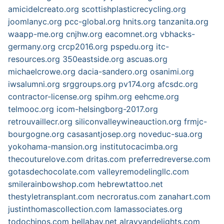
amicidelcreato.org
scottishplasticrecycling.org
joomlanyc.org
pcc-global.org
hnits.org
tanzanita.org
waapp-me.org
cnjhw.org
eacomnet.org
vbhacks-
germany.org
crcp2016.org
pspedu.org
itc-
resources.org
350eastside.org
ascuas.org
michaelcrowe.org
dacia-sandero.org
osanimi.org
iwsalumni.org
srggroups.org
pv174.org
afcsdc.org
contractor-license.org
spihm.org
eehcme.org
telmooc.org
icom-helsingborg-2017.org
retrouvaillecr.org
siliconvalleywineauction.org
frmjc-
bourgogne.org
casasantjosep.org
noveduc-sua.org
yokohama-mansion.org
institutocacimba.org
thecouturelove.com
dritas.com
preferredreverse.com
gotasdechocolate.com
valleyremodelingllc.com
smilerainbowshop.com
hebrewtattoo.net
thestyletransplant.com
necroratus.com
zanahart.com
justinthomascollection.com
lamassociates.org
todochinos.com
bellabay.net
alrayyandelights.com