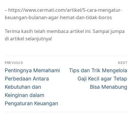
– https://www.cermati.com/artikel/5-cara-mengatur-
keuangan-bulanan-agar-hemat-dan-tidak-boros
Terima kasih telah membaca artikel ini. Sampai jumpa
di artikel selanjutnya!
Navigasi
PREVIOUS
NEXT
pos
Previous
Next
Pentingnya Memahami
Tips dan Trik Mengelola
post:
post:
Perbedaan Antara
Gaji Kecil agar Tetap
Kebutuhan dan
Bisa Menabung
Keinginan dalam
Pengaturan Keuangan