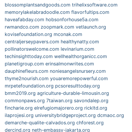
blossomplantsandgoods.com
trihelixsoftware.com
memorylakelabradoodle.com
flavorfultips.com
haveafabday.com
hobsonforhouse5a.com
rwmandco.com
zoopmark.com
vetlaunch.org
kovisefoundation.org
mconak.com
centraljerseypavers.com
healthynatty.com
pollinatorswelcome.com
levinarium.com
techinsighttoday.com
wellhealthorganicc.com
planetigroup.com
erinsalmonwrites.com
dauphinefleurs.com
noniesangelsnursery.com
thyme2nourish.com
youaremorepowerful.com
mrpetefoundation.org
pcsoresulttoday.org
bmm2019.org
agriculture-durable-limousin.org
commonpaws.org
7taiwan.org
savondalep.org
fincharie.org
elrefugiomajorero.org
rickltd.org
ilaprojesi.org
universitybridgeproject.org
dcmaoc.org
demarche-qualite-calvados.org
chforest.org
dercind.org
neth-embassy-jakarta.org