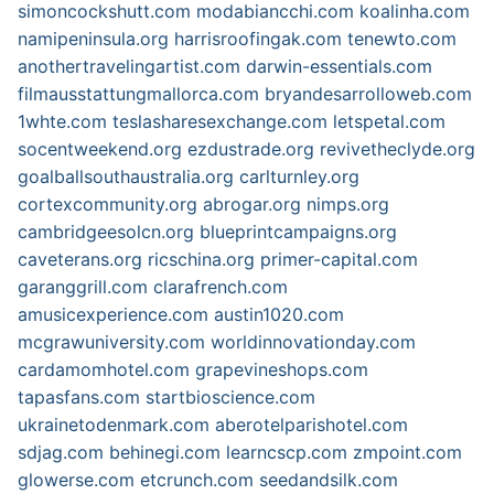
simoncockshutt.com
modabiancchi.com
koalinha.com
namipeninsula.org
harrisroofingak.com
tenewto.com
anothertravelingartist.com
darwin-essentials.com
filmausstattungmallorca.com
bryandesarrolloweb.com
1whte.com
teslasharesexchange.com
letspetal.com
socentweekend.org
ezdustrade.org
revivetheclyde.org
goalballsouthaustralia.org
carlturnley.org
cortexcommunity.org
abrogar.org
nimps.org
cambridgeesolcn.org
blueprintcampaigns.org
caveterans.org
ricschina.org
primer-capital.com
garanggrill.com
clarafrench.com
amusicexperience.com
austin1020.com
mcgrawuniversity.com
worldinnovationday.com
cardamomhotel.com
grapevineshops.com
tapasfans.com
startbioscience.com
ukrainetodenmark.com
aberotelparishotel.com
sdjag.com
behinegi.com
learncscp.com
zmpoint.com
glowerse.com
etcrunch.com
seedandsilk.com