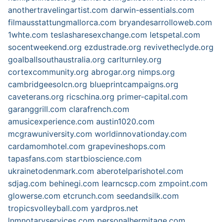
anothertravelingartist.com
darwin-essentials.com
filmausstattungmallorca.com
bryandesarrolloweb.com
1whte.com
teslasharesexchange.com
letspetal.com
socentweekend.org
ezdustrade.org
revivetheclyde.org
goalballsouthaustralia.org
carlturnley.org
cortexcommunity.org
abrogar.org
nimps.org
cambridgeesolcn.org
blueprintcampaigns.org
caveterans.org
ricschina.org
primer-capital.com
garanggrill.com
clarafrench.com
amusicexperience.com
austin1020.com
mcgrawuniversity.com
worldinnovationday.com
cardamomhotel.com
grapevineshops.com
tapasfans.com
startbioscience.com
ukrainetodenmark.com
aberotelparishotel.com
sdjag.com
behinegi.com
learncscp.com
zmpoint.com
glowerse.com
etcrunch.com
seedandsilk.com
tropicsvolleyball.com
yardpros.net
lnmnotaryservices.com
personalhermitage.com