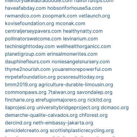
memorylakelabradoodle.com
flavorfultips.com
haveafabday.com
hobsonforhouse5a.com
rwmandco.com
zoopmark.com
vetlaunch.org
kovisefoundation.org
mconak.com
centraljerseypavers.com
healthynatty.com
pollinatorswelcome.com
levinarium.com
techinsighttoday.com
wellhealthorganicc.com
planetigroup.com
erinsalmonwrites.com
dauphinefleurs.com
noniesangelsnursery.com
thyme2nourish.com
youaremorepowerful.com
mrpetefoundation.org
pcsoresulttoday.org
bmm2019.org
agriculture-durable-limousin.org
commonpaws.org
7taiwan.org
savondalep.org
fincharie.org
elrefugiomajorero.org
rickltd.org
ilaprojesi.org
universitybridgeproject.org
dcmaoc.org
demarche-qualite-calvados.org
chforest.org
dercind.org
neth-embassy-jakarta.org
amicidelcreato.org
scottishplasticrecycling.org