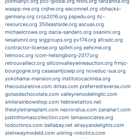
joomlanyc.org
pcc-global.org
hnits.org
tanzanita.org
waapp-me.org
cnjhw.org
eacomnet.org
vbhacks-
germany.org
crcp2016.org
pspedu.org
itc-
resources.org
350eastside.org
ascuas.org
michaelcrowe.org
dacia-sandero.org
osanimi.org
iwsalumni.org
srggroups.org
pv174.org
afcsdc.org
contractor-license.org
spihm.org
eehcme.org
telmooc.org
icom-helsingborg-2017.org
retrouvaillecr.org
siliconvalleywineauction.org
frmjc-
bourgogne.org
casasantjosep.org
noveduc-sua.org
yokohama-mansion.org
institutocacimba.org
thecouturelove.com
dritas.com
preferredreverse.com
gotasdechocolate.com
valleyremodelingllc.com
smilerainbowshop.com
hebrewtattoo.net
thestyletransplant.com
necroratus.com
zanahart.com
justinthomascollection.com
lamassociates.org
todochinos.com
bellabay.net
alrayyandelights.com
steinwaymodeld.com
uniring-robotics.com