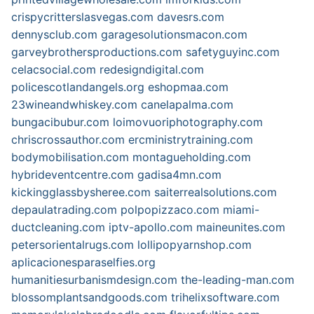
crispycritterslasvegas.com
davesrs.com
dennysclub.com
garagesolutionsmacon.com
garveybrothersproductions.com
safetyguyinc.com
celacsocial.com
redesigndigital.com
policescotlandangels.org
eshopmaa.com
23wineandwhiskey.com
canelapalma.com
bungacibubur.com
loimovuoriphotography.com
chriscrossauthor.com
ercministrytraining.com
bodymobilisation.com
montagueholding.com
hybrideventcentre.com
gadisa4mn.com
kickingglassbysheree.com
saiterrealsolutions.com
depaulatrading.com
polpopizzaco.com
miami-
ductcleaning.com
iptv-apollo.com
maineunites.com
petersorientalrugs.com
lollipopyarnshop.com
aplicacionesparaselfies.org
humanitiesurbanismdesign.com
the-leading-man.com
blossomplantsandgoods.com
trihelixsoftware.com