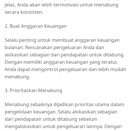
jelas, Anda akan lebih termotivasi untuk menabung
secara konsisten.
2. Buat Anggaran Keuangan
Selalu penting untuk membuat anggaran keuangan
bulanan. Rencanakan pengeluaran Anda dan
alokasikan sebagian dari pendapatan untuk ditabung.
Dengan memiliki anggaran keuangan yang teratur,
Anda dapat mengontrol pengeluaran dan lebih mudah
menabung.
3. Prioritaskan Menabung
Menabung sebaiknya dijadikan prioritas utama dalam
pengelolaan keuangan. Selalu alokasikan sebagian
dari pendapatan untuk ditabung sebelum
mengalokasikan untuk pengeluaran lainnya. Dengan