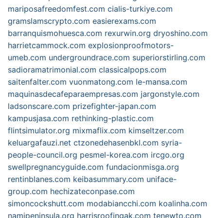
mariposafreedomfest.com
cialis-turkiye.com
gramslamscrypto.com
easierexams.com
barranquismohuesca.com
rexurwin.org
dryoshino.com
harrietcammock.com
explosionproofmotors-
umeb.com
undergroundrace.com
superiorstirling.com
sadioramatrimonial.com
classicalpops.com
saitenfalter.com
vuonmatong.com
le-mansa.com
maquinasdecafeparaempresas.com
jargonstyle.com
ladsonscare.com
prizefighter-japan.com
kampusjasa.com
rethinking-plastic.com
flintsimulator.org
mixmaflix.com
kimseltzer.com
keluargafauzi.net
ctzonedehasenbkl.com
syria-
people-council.org
pesmel-korea.com
ircgo.org
swellpregnancyguide.com
fundacionmisga.org
rentinblanes.com
keibasummary.com
uniface-
group.com
hechizateconpase.com
simoncockshutt.com
modabiancchi.com
koalinha.com
namipeninsula.org
harrisroofingak.com
tenewto.com