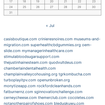
17
18
19
20
21
22
23
24
25
26
27
28
29
30
31
« Jul
casisboutique.com
crinieresnoires.com
museums-and-
migration.com
superhealthcbdgummies.org
oem-
slide.com
mymanagerinhealthcare.com
stimulabloodsugarsupport.com
thejustinhainesteam.com
quodvultdeus.com
chamberlaindentalhealth.com
champlainvalleycohousing.org
tgrkombucha.com
turboplayitpv.com
openunbroken.org
monytizeapp.com
rockfordcleanhands.com
fatburnernz.com
sginnovationchallenge.com
cerneycheese.com
themerclub.com
cocoletes.com
notanotherpairofshoes.com
bledugkuwu.com