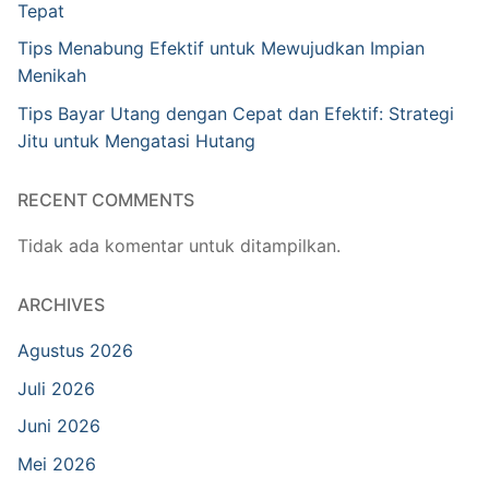
Tepat
Tips Menabung Efektif untuk Mewujudkan Impian
Menikah
Tips Bayar Utang dengan Cepat dan Efektif: Strategi
Jitu untuk Mengatasi Hutang
RECENT COMMENTS
Tidak ada komentar untuk ditampilkan.
ARCHIVES
Agustus 2026
Juli 2026
Juni 2026
Mei 2026