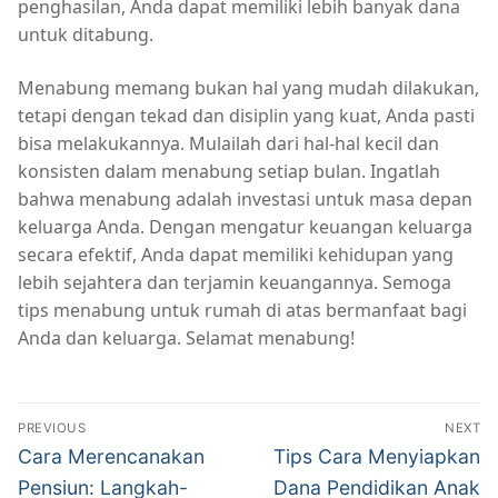
penghasilan, Anda dapat memiliki lebih banyak dana
untuk ditabung.
Menabung memang bukan hal yang mudah dilakukan,
tetapi dengan tekad dan disiplin yang kuat, Anda pasti
bisa melakukannya. Mulailah dari hal-hal kecil dan
konsisten dalam menabung setiap bulan. Ingatlah
bahwa menabung adalah investasi untuk masa depan
keluarga Anda. Dengan mengatur keuangan keluarga
secara efektif, Anda dapat memiliki kehidupan yang
lebih sejahtera dan terjamin keuangannya. Semoga
tips menabung untuk rumah di atas bermanfaat bagi
Anda dan keluarga. Selamat menabung!
Navigasi
PREVIOUS
NEXT
pos
Previous
Next
Cara Merencanakan
Tips Cara Menyiapkan
post:
post:
Pensiun: Langkah-
Dana Pendidikan Anak