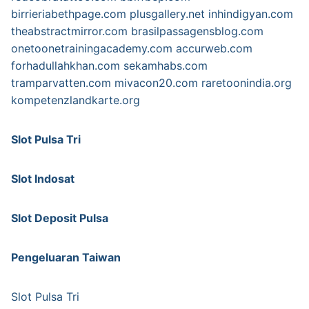
birrieriabethpage.com
plusgallery.net
inhindigyan.com
theabstractmirror.com
brasilpassagensblog.com
onetoonetrainingacademy.com
accurweb.com
forhadullahkhan.com
sekamhabs.com
tramparvatten.com
mivacon20.com
raretoonindia.org
kompetenzlandkarte.org
Slot Pulsa Tri
Slot Indosat
Slot Deposit Pulsa
Pengeluaran Taiwan
Slot Pulsa Tri