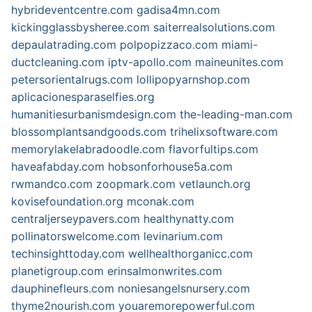
hybrideventcentre.com
gadisa4mn.com
kickingglassbysheree.com
saiterrealsolutions.com
depaulatrading.com
polpopizzaco.com
miami-
ductcleaning.com
iptv-apollo.com
maineunites.com
petersorientalrugs.com
lollipopyarnshop.com
aplicacionesparaselfies.org
humanitiesurbanismdesign.com
the-leading-man.com
blossomplantsandgoods.com
trihelixsoftware.com
memorylakelabradoodle.com
flavorfultips.com
haveafabday.com
hobsonforhouse5a.com
rwmandco.com
zoopmark.com
vetlaunch.org
kovisefoundation.org
mconak.com
centraljerseypavers.com
healthynatty.com
pollinatorswelcome.com
levinarium.com
techinsighttoday.com
wellhealthorganicc.com
planetigroup.com
erinsalmonwrites.com
dauphinefleurs.com
noniesangelsnursery.com
thyme2nourish.com
youaremorepowerful.com