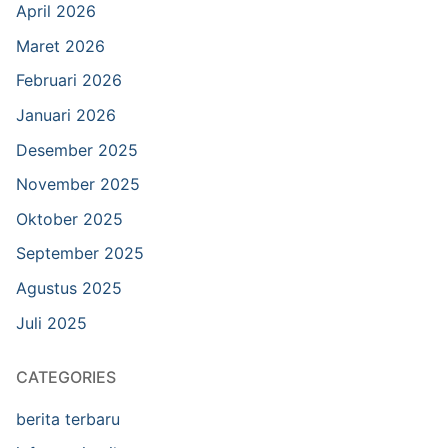
April 2026
Maret 2026
Februari 2026
Januari 2026
Desember 2025
November 2025
Oktober 2025
September 2025
Agustus 2025
Juli 2025
CATEGORIES
berita terbaru