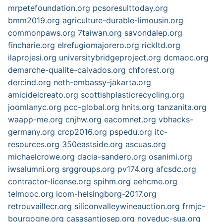
mrpetefoundation.org
pcsoresulttoday.org
bmm2019.org
agriculture-durable-limousin.org
commonpaws.org
7taiwan.org
savondalep.org
fincharie.org
elrefugiomajorero.org
rickltd.org
ilaprojesi.org
universitybridgeproject.org
dcmaoc.org
demarche-qualite-calvados.org
chforest.org
dercind.org
neth-embassy-jakarta.org
amicidelcreato.org
scottishplasticrecycling.org
joomlanyc.org
pcc-global.org
hnits.org
tanzanita.org
waapp-me.org
cnjhw.org
eacomnet.org
vbhacks-
germany.org
crcp2016.org
pspedu.org
itc-
resources.org
350eastside.org
ascuas.org
michaelcrowe.org
dacia-sandero.org
osanimi.org
iwsalumni.org
srggroups.org
pv174.org
afcsdc.org
contractor-license.org
spihm.org
eehcme.org
telmooc.org
icom-helsingborg-2017.org
retrouvaillecr.org
siliconvalleywineauction.org
frmjc-
bourgogne.org
casasantjosep.org
noveduc-sua.org