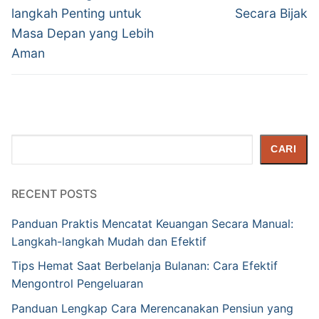
langkah Penting untuk
Secara Bijak
Masa Depan yang Lebih
Aman
Cari
CARI
RECENT POSTS
Panduan Praktis Mencatat Keuangan Secara Manual:
Langkah-langkah Mudah dan Efektif
Tips Hemat Saat Berbelanja Bulanan: Cara Efektif
Mengontrol Pengeluaran
Panduan Lengkap Cara Merencanakan Pensiun yang