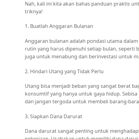
Nah, kali ini kita akan bahas panduan praktis 
triknya!
1. Buatlah Anggaran Bulanan
Anggaran bulanan adalah pondasi utama dalam
rutin yang harus dipenuhi setiap bulan, seperti bi
juga untuk menabung dan berinvestasi untuk m
2. Hindari Utang yang Tidak Perlu
Utang bisa menjadi beban yang sangat berat bag
konsumtif yang hanya untuk gaya hidup. Sebisa
dan jangan tergoda untuk membeli barang-baran
3. Siapkan Dana Darurat
Dana darurat sangat penting untuk menghadapi ke
pekerjaan. Usahakan untuk memiliki dana darur