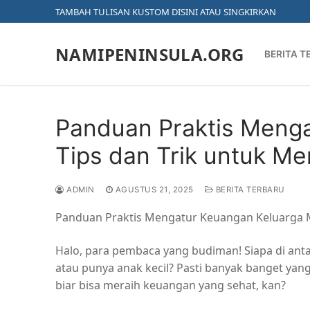
Lompat
TAMBAH TULISAN KUSTOM DISINI ATAU SINGKIRKAN
ke
konten
NAMIPENINSULA.ORG
BERITA T
Panduan Praktis Meng
Tips dan Trik untuk M
ADMIN
AGUSTUS 21, 2025
BERITA TERBARU
Panduan Praktis Mengatur Keuangan Keluarga M
Halo, para pembaca yang budiman! Siapa di an
atau punya anak kecil? Pasti banyak banget ya
biar bisa meraih keuangan yang sehat, kan?