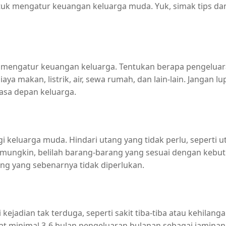
untuk mengatur keuangan keluarga muda. Yuk, simak tips da
 mengatur keuangan keluarga. Tentukan berapa pengelua
aya makan, listrik, air, sewa rumah, dan lain-lain. Jangan lu
asa depan keluarga.
i keluarga muda. Hindari utang yang tidak perlu, seperti u
 mungkin, belilah barang-barang yang sesuai dengan kebu
g yang sebenarnya tidak diperlukan.
jadian tak terduga, seperti sakit tiba-tiba atau kehilang
at minimal 3-6 bulan pengeluaran bulanan sebagai jaminan