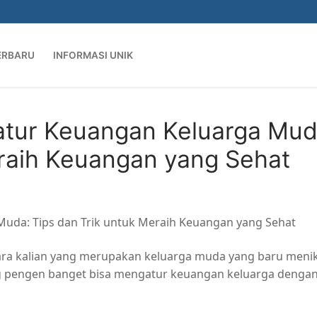
ERBARU
INFORMASI UNIK
atur Keuangan Keluarga Mud
eraih Keuangan yang Sehat
uda: Tips dan Trik untuk Meraih Keuangan yang Sehat
tara kalian yang merupakan keluarga muda yang baru meni
ng pengen banget bisa mengatur keuangan keluarga dengan