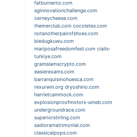
fatburnernz.com
sginnovationchallenge.com
cerneycheese.com
themerclub.com
cocoletes.com
notanotherpairofshoes.com
bledugkuwu.com
mariposafreedomfest.com
cialis-
turkiye.com
gramslamscrypto.com
easierexams.com
barranquismohuesca.com
rexurwin.org
dryoshino.com
harrietcammock.com
explosionproofmotors-umeb.com
undergroundrace.com
superiorstirling.com
sadioramatrimonial.com
classicalpops.com