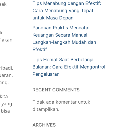
Tips Menabung dengan Efektif:
sak
Cara Menabung yang Tepat
untuk Masa Depan
m
Panduan Praktis Mencatat
i
Keuangan Secara Manual:
f akan
Langkah-langkah Mudah dan
Efektif
Tips Hemat Saat Berbelanja
Bulanan: Cara Efektif Mengontrol
ibadi.
Pengeluaran
uaran.
ang.
RECENT COMMENTS
kita
Tidak ada komentar untuk
h yang
ditampilkan.
 bisa
ARCHIVES