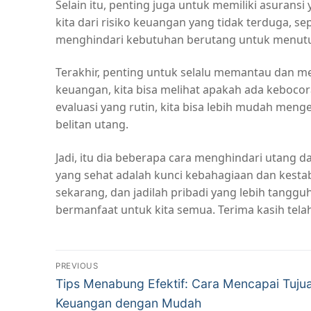
Selain itu, penting juga untuk memiliki asurans
kita dari risiko keuangan yang tidak terduga, sep
menghindari kebutuhan berutang untuk menutupi
Terakhir, penting untuk selalu memantau dan 
keuangan, kita bisa melihat apakah ada kebocor
evaluasi yang rutin, kita bisa lebih mudah men
belitan utang.
Jadi, itu dia beberapa cara menghindari utang
yang sehat adalah kunci kebahagiaan dan kestab
sekarang, dan jadilah pribadi yang lebih tangg
bermanfaat untuk kita semua. Terima kasih tel
Navigasi
PREVIOUS
Previous
pos
Tips Menabung Efektif: Cara Mencapai Tuju
post:
Keuangan dengan Mudah