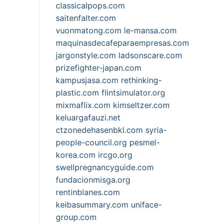
classicalpops.com
saitenfalter.com
vuonmatong.com
le-mansa.com
maquinasdecafeparaempresas.com
jargonstyle.com
ladsonscare.com
prizefighter-japan.com
kampusjasa.com
rethinking-
plastic.com
flintsimulator.org
mixmaflix.com
kimseltzer.com
keluargafauzi.net
ctzonedehasenbkl.com
syria-
people-council.org
pesmel-
korea.com
ircgo.org
swellpregnancyguide.com
fundacionmisga.org
rentinblanes.com
keibasummary.com
uniface-
group.com