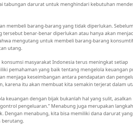
gai tabungan darurat untuk menghindari kebutuhan mende
daan membeli barang-barang yang tidak diperlukan. Sebelu
 tersebut benar-benar diperlukan atau hanya akan menjad
 bahwa mengutang untuk membeli barang-barang konsumti
tan utang.
g konsumsi masyarakat Indonesia terus meningkat setiap
iliki pemahaman yang baik tentang mengelola keuangan pr
engan menjaga keseimbangan antara pendapatan dan pengel
, karena itu akan membuat kita semakin terjerat dalam ut
a keuangan dengan bijak bukanlah hal yang sulit, asalkan 
engontrol pengeluaran.” Menabung juga merupakan langka
. Dengan menabung, kita bisa memiliki dana darurat yang
 berutang.