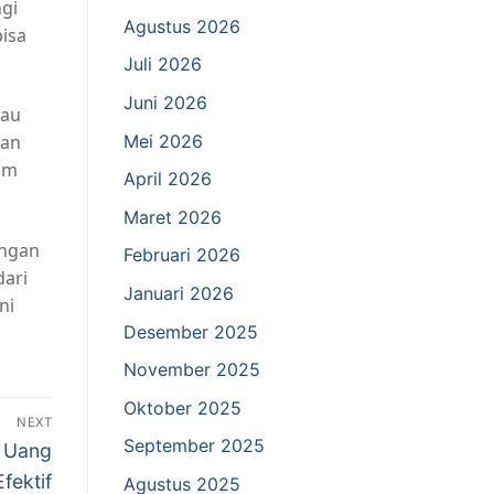
ngi
Agustus 2026
bisa
Juli 2026
Juni 2026
tau
Mei 2026
gan
lam
April 2026
Maret 2026
angan
Februari 2026
dari
Januari 2026
ni
Desember 2025
November 2025
Oktober 2025
NEXT
September 2025
n Uang
fektif
Agustus 2025