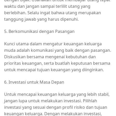
waktu dan jangan sampai terlilit utang yang
berlebihan. Selalu ingat bahwa utang merupakan
tanggung jawab yang harus dipenuhi.
5. Berkomunikasi dengan Pasangan
Kunci utama dalam mengatur keuangan keluarga
muda adalah komunikasi yang baik dengan pasangan.
Diskusikan bersama mengenai kebutuhan dan
prioritas keuangan, serta buatlah keputusan bersama
untuk mencapai tujuan keuangan yang diinginkan.
6. Investasi untuk Masa Depan
Untuk mencapai keuangan keluarga yang lebih stabil,
jangan lupa untuk melakukan investasi. Pilihlah
investasi yang sesuai dengan profil risiko dan tujuan
keuangan keluarga. Dengan melakukan investasi,