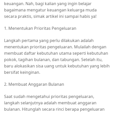
keuangan. Nah, bagi kalian yang ingin belajar
bagaimana mengatur keuangan keluarga muda
secara praktis, simak artikel ini sampai habis ya!
1. Menentukan Prioritas Pengeluaran
Langkah pertama yang perlu dilakukan adalah
menentukan prioritas pengeluaran. Mulailah dengan
membuat daftar kebutuhan utama seperti kebutuhan
pokok, tagihan bulanan, dan tabungan. Setelah itu,
baru alokasikan sisa uang untuk kebutuhan yang lebih
bersifat keinginan.
2. Membuat Anggaran Bulanan
Saat sudah mengetahui prioritas pengeluaran,
langkah selanjutnya adalah membuat anggaran
bulanan. Hitunglah secara rinci berapa pengeluaran