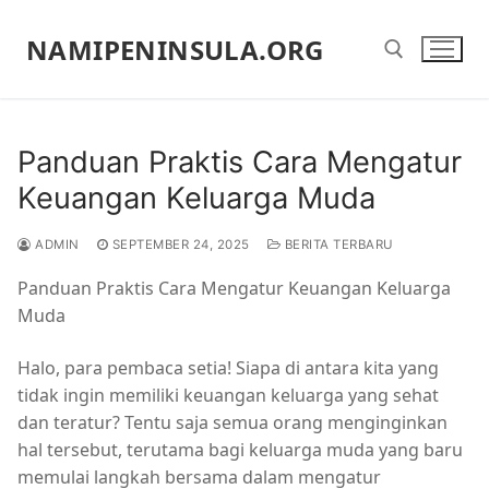
Lompat
ke
NAMIPENINSULA.ORG
konten
Cari:
Panduan Praktis Cara Mengatur
Keuangan Keluarga Muda
ADMIN
SEPTEMBER 24, 2025
BERITA TERBARU
Panduan Praktis Cara Mengatur Keuangan Keluarga
Muda
Halo, para pembaca setia! Siapa di antara kita yang
tidak ingin memiliki keuangan keluarga yang sehat
dan teratur? Tentu saja semua orang menginginkan
hal tersebut, terutama bagi keluarga muda yang baru
memulai langkah bersama dalam mengatur