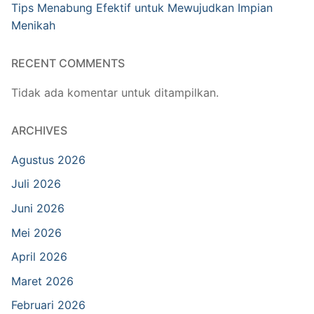
Tips Menabung Efektif untuk Mewujudkan Impian
Menikah
RECENT COMMENTS
Tidak ada komentar untuk ditampilkan.
ARCHIVES
Agustus 2026
Juli 2026
Juni 2026
Mei 2026
April 2026
Maret 2026
Februari 2026