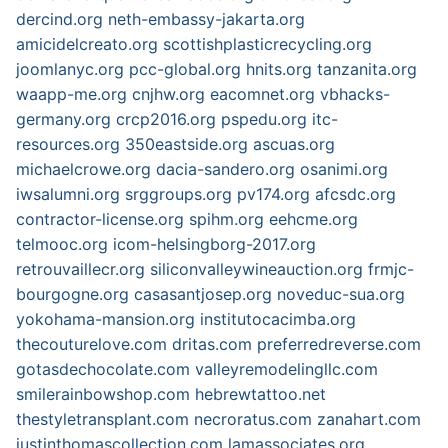
dercind.org
neth-embassy-jakarta.org
amicidelcreato.org
scottishplasticrecycling.org
joomlanyc.org
pcc-global.org
hnits.org
tanzanita.org
waapp-me.org
cnjhw.org
eacomnet.org
vbhacks-
germany.org
crcp2016.org
pspedu.org
itc-
resources.org
350eastside.org
ascuas.org
michaelcrowe.org
dacia-sandero.org
osanimi.org
iwsalumni.org
srggroups.org
pv174.org
afcsdc.org
contractor-license.org
spihm.org
eehcme.org
telmooc.org
icom-helsingborg-2017.org
retrouvaillecr.org
siliconvalleywineauction.org
frmjc-
bourgogne.org
casasantjosep.org
noveduc-sua.org
yokohama-mansion.org
institutocacimba.org
thecouturelove.com
dritas.com
preferredreverse.com
gotasdechocolate.com
valleyremodelingllc.com
smilerainbowshop.com
hebrewtattoo.net
thestyletransplant.com
necroratus.com
zanahart.com
justinthomascollection.com
lamassociates.org