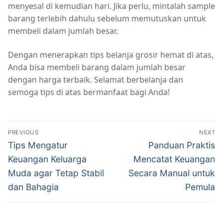
menyesal di kemudian hari. Jika perlu, mintalah sample
barang terlebih dahulu sebelum memutuskan untuk
membeli dalam jumlah besar.
Dengan menerapkan tips belanja grosir hemat di atas,
Anda bisa membeli barang dalam jumlah besar
dengan harga terbaik. Selamat berbelanja dan
semoga tips di atas bermanfaat bagi Anda!
Navigasi
PREVIOUS
NEXT
pos
Previous
Next
Tips Mengatur
Panduan Praktis
post:
post:
Keuangan Keluarga
Mencatat Keuangan
Muda agar Tetap Stabil
Secara Manual untuk
dan Bahagia
Pemula