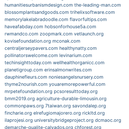
humanitiesurbanismdesign.com
the-leading-man.com
blossomplantsandgoods.com
trihelixsoftware.com
memorylakelabradoodle.com
flavorfultips.com
haveafabday.com
hobsonforhouse5a.com
rwmandco.com
zoopmark.com
vetlaunch.org
kovisefoundation.org
mconak.com
centraljerseypavers.com
healthynatty.com
pollinatorswelcome.com
levinarium.com
techinsighttoday.com
wellhealthorganicc.com
planetigroup.com
erinsalmonwrites.com
dauphinefleurs.com
noniesangelsnursery.com
thyme2nourish.com
youaremorepowerful.com
mrpetefoundation.org
pcsoresulttoday.org
bmm2019.org
agriculture-durable-limousin.org
commonpaws.org
7taiwan.org
savondalep.org
fincharie.org
elrefugiomajorero.org
rickltd.org
ilaprojesi.org
universitybridgeproject.org
dcmaoc.org
demarche-qualite-calvados.org
chforest.org