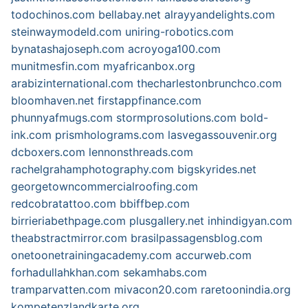
todochinos.com
bellabay.net
alrayyandelights.com
steinwaymodeld.com
uniring-robotics.com
bynatashajoseph.com
acroyoga100.com
munitmesfin.com
myafricanbox.org
arabizinternational.com
thecharlestonbrunchco.com
bloomhaven.net
firstappfinance.com
phunnyafmugs.com
stormprosolutions.com
bold-
ink.com
prismholograms.com
lasvegassouvenir.org
dcboxers.com
lennonsthreads.com
rachelgrahamphotography.com
bigskyrides.net
georgetowncommercialroofing.com
redcobratattoo.com
bbiffbep.com
birrieriabethpage.com
plusgallery.net
inhindigyan.com
theabstractmirror.com
brasilpassagensblog.com
onetoonetrainingacademy.com
accurweb.com
forhadullahkhan.com
sekamhabs.com
tramparvatten.com
mivacon20.com
raretoonindia.org
kompetenzlandkarte.org