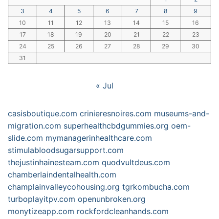
3
4
5
6
7
8
9
10
11
12
13
14
15
16
17
18
19
20
21
22
23
24
25
26
27
28
29
30
31
« Jul
casisboutique.com
crinieresnoires.com
museums-and-
migration.com
superhealthcbdgummies.org
oem-
slide.com
mymanagerinhealthcare.com
stimulabloodsugarsupport.com
thejustinhainesteam.com
quodvultdeus.com
chamberlaindentalhealth.com
champlainvalleycohousing.org
tgrkombucha.com
turboplayitpv.com
openunbroken.org
monytizeapp.com
rockfordcleanhands.com