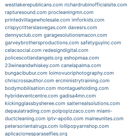
westlakerepublicans.com
richardrubinofficialsite.com
rapturesound.com
procleaningmn.com
printedvillagewholesale.com
imforkids.com
crispycritterslasvegas.com
davesrs.com
dennysclub.com
garagesolutionsmacon.com
garveybrothersproductions.com
safetyguyinc.com
celacsocial.com
redesigndigital.com
policescotlandangels.org
eshopmaa.com
23wineandwhiskey.com
canelapalma.com
bungacibubur.com
loimovuoriphotography.com
chriscrossauthor.com
ercministrytraining.com
bodymobilisation.com
montagueholding.com
hybrideventcentre.com
gadisa4mn.com
kickingglassbysheree.com
saiterrealsolutions.com
depaulatrading.com
polpopizzaco.com
miami-
ductcleaning.com
iptv-apollo.com
maineunites.com
petersorientalrugs.com
lollipopyarnshop.com
aplicacionesparaselfies.org