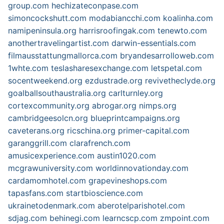
group.com
hechizateconpase.com
simoncockshutt.com
modabiancchi.com
koalinha.com
namipeninsula.org
harrisroofingak.com
tenewto.com
anothertravelingartist.com
darwin-essentials.com
filmausstattungmallorca.com
bryandesarrolloweb.com
1whte.com
teslasharesexchange.com
letspetal.com
socentweekend.org
ezdustrade.org
revivetheclyde.org
goalballsouthaustralia.org
carlturnley.org
cortexcommunity.org
abrogar.org
nimps.org
cambridgeesolcn.org
blueprintcampaigns.org
caveterans.org
ricschina.org
primer-capital.com
garanggrill.com
clarafrench.com
amusicexperience.com
austin1020.com
mcgrawuniversity.com
worldinnovationday.com
cardamomhotel.com
grapevineshops.com
tapasfans.com
startbioscience.com
ukrainetodenmark.com
aberotelparishotel.com
sdjag.com
behinegi.com
learncscp.com
zmpoint.com