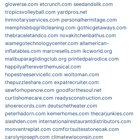
glowerse.com
etcrunch.com
seedandsilk.com
tropicsvolleyball.com
yardpros.net
lnmnotaryservices.com
personalhermitage.com
memphisbbqgrillcleaning.com
gothicgetaways.com
thebraceletandco.com
novakitchenbathus.com
wamegotechnologycenter.com
allamerican-
inflatables.com
marcresells.com
ikcworld.org
malibuparaglidingclub.org
printedpairodice.com
happilyaftereverthemusical.com
hopestreeservicellc.com
woltoman.com
thepuzzleshare.com
expatrecruiter.com
sewforhopenow.com
goodforthesoul.net
curtishomecare.com
readysconstruction.com
shoerecords.com
deutschetheater.com
peterhadorn.com
kemerhomes.com
thecarjunkies.com
slashden.com
internationalrestaurantdistributors.com
monventreplat.com
comfortsuitesstoneoak.com
carolynjoseph.com
climatewisconsin.com