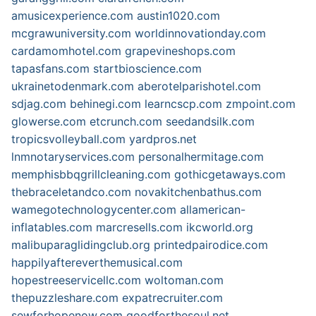
amusicexperience.com
austin1020.com
mcgrawuniversity.com
worldinnovationday.com
cardamomhotel.com
grapevineshops.com
tapasfans.com
startbioscience.com
ukrainetodenmark.com
aberotelparishotel.com
sdjag.com
behinegi.com
learncscp.com
zmpoint.com
glowerse.com
etcrunch.com
seedandsilk.com
tropicsvolleyball.com
yardpros.net
lnmnotaryservices.com
personalhermitage.com
memphisbbqgrillcleaning.com
gothicgetaways.com
thebraceletandco.com
novakitchenbathus.com
wamegotechnologycenter.com
allamerican-
inflatables.com
marcresells.com
ikcworld.org
malibuparaglidingclub.org
printedpairodice.com
happilyaftereverthemusical.com
hopestreeservicellc.com
woltoman.com
thepuzzleshare.com
expatrecruiter.com
sewforhopenow.com
goodforthesoul.net