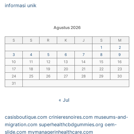
informasi unik
Agustus 2026
S
S
R
K
J
S
M
1
2
3
4
5
6
7
8
9
10
11
12
13
14
15
16
17
18
19
20
21
22
23
24
25
26
27
28
29
30
31
« Jul
casisboutique.com
crinieresnoires.com
museums-and-
migration.com
superhealthcbdgummies.org
oem-
slide.com
mymanagerinhealthcare.com