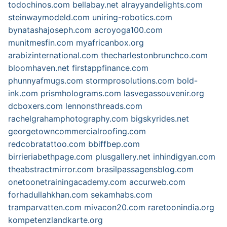
todochinos.com
bellabay.net
alrayyandelights.com
steinwaymodeld.com
uniring-robotics.com
bynatashajoseph.com
acroyoga100.com
munitmesfin.com
myafricanbox.org
arabizinternational.com
thecharlestonbrunchco.com
bloomhaven.net
firstappfinance.com
phunnyafmugs.com
stormprosolutions.com
bold-
ink.com
prismholograms.com
lasvegassouvenir.org
dcboxers.com
lennonsthreads.com
rachelgrahamphotography.com
bigskyrides.net
georgetowncommercialroofing.com
redcobratattoo.com
bbiffbep.com
birrieriabethpage.com
plusgallery.net
inhindigyan.com
theabstractmirror.com
brasilpassagensblog.com
onetoonetrainingacademy.com
accurweb.com
forhadullahkhan.com
sekamhabs.com
tramparvatten.com
mivacon20.com
raretoonindia.org
kompetenzlandkarte.org