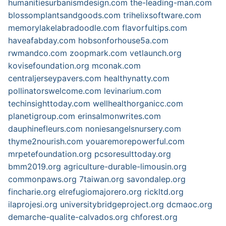
humanitiesurbanismdesign.com
the-leading-man.com
blossomplantsandgoods.com
trihelixsoftware.com
memorylakelabradoodle.com
flavorfultips.com
haveafabday.com
hobsonforhouse5a.com
rwmandco.com
zoopmark.com
vetlaunch.org
kovisefoundation.org
mconak.com
centraljerseypavers.com
healthynatty.com
pollinatorswelcome.com
levinarium.com
techinsighttoday.com
wellhealthorganicc.com
planetigroup.com
erinsalmonwrites.com
dauphinefleurs.com
noniesangelsnursery.com
thyme2nourish.com
youaremorepowerful.com
mrpetefoundation.org
pcsoresulttoday.org
bmm2019.org
agriculture-durable-limousin.org
commonpaws.org
7taiwan.org
savondalep.org
fincharie.org
elrefugiomajorero.org
rickltd.org
ilaprojesi.org
universitybridgeproject.org
dcmaoc.org
demarche-qualite-calvados.org
chforest.org