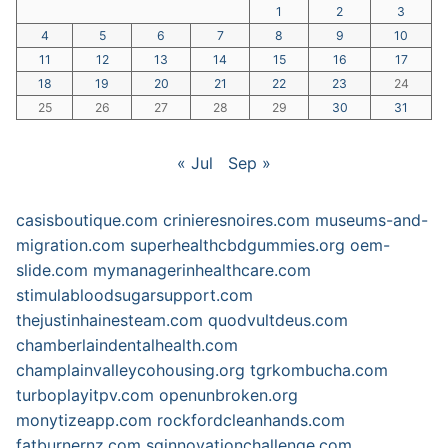
1
2
3
4
5
6
7
8
9
10
11
12
13
14
15
16
17
18
19
20
21
22
23
24
25
26
27
28
29
30
31
« Jul
Sep »
casisboutique.com
crinieresnoires.com
museums-and-
migration.com
superhealthcbdgummies.org
oem-
slide.com
mymanagerinhealthcare.com
stimulabloodsugarsupport.com
thejustinhainesteam.com
quodvultdeus.com
chamberlaindentalhealth.com
champlainvalleycohousing.org
tgrkombucha.com
turboplayitpv.com
openunbroken.org
monytizeapp.com
rockfordcleanhands.com
fatburnernz.com
sginnovationchallenge.com