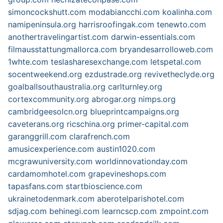
simoncockshutt.com
modabiancchi.com
koalinha.com
namipeninsula.org
harrisroofingak.com
tenewto.com
anothertravelingartist.com
darwin-essentials.com
filmausstattungmallorca.com
bryandesarrolloweb.com
1whte.com
teslasharesexchange.com
letspetal.com
socentweekend.org
ezdustrade.org
revivetheclyde.org
goalballsouthaustralia.org
carlturnley.org
cortexcommunity.org
abrogar.org
nimps.org
cambridgeesolcn.org
blueprintcampaigns.org
caveterans.org
ricschina.org
primer-capital.com
garanggrill.com
clarafrench.com
amusicexperience.com
austin1020.com
mcgrawuniversity.com
worldinnovationday.com
cardamomhotel.com
grapevineshops.com
tapasfans.com
startbioscience.com
ukrainetodenmark.com
aberotelparishotel.com
sdjag.com
behinegi.com
learncscp.com
zmpoint.com