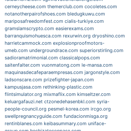
cerneycheese.com
themerclub.com
cocoletes.com
notanotherpairofshoes.com
bledugkuwu.com
mariposafreedomfest.com
cialis-turkiye.com
gramslamscrypto.com
easierexams.com
barranquismohuesca.com
rexurwin.org
dryoshino.com
harrietcammock.com
explosionproofmotors-
umeb.com
undergroundrace.com
superiorstirling.com
sadioramatrimonial.com
classicalpops.com
saitenfalter.com
vuonmatong.com
le-mansa.com
maquinasdecafeparaempresas.com
jargonstyle.com
ladsonscare.com
prizefighter-japan.com
kampusjasa.com
rethinking-plastic.com
flintsimulator.org
mixmaflix.com
kimseltzer.com
keluargafauzi.net
ctzonedehasenbkl.com
syria-
people-council.org
pesmel-korea.com
ircgo.org
swellpregnancyguide.com
fundacionmisga.org
rentinblanes.com
keibasummary.com
uniface-
group.com
hechizateconpase.com