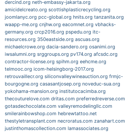
dercind.org
neth-embassy-jakarta.org
amicidelcreato.org
scottishplasticrecycling.org
joomlanyc.org
pcc-global.org
hnits.org
tanzanita.org
waapp-me.org
cnjhw.org
eacomnet.org
vbhacks-
germany.org
crcp2016.org
pspedu.org
itc-
resources.org
350eastside.org
ascuas.org
michaelcrowe.org
dacia-sandero.org
osanimi.org
iwsalumni.org
srggroups.org
pv174.org
afcsdc.org
contractor-license.org
spihm.org
eehcme.org
telmooc.org
icom-helsingborg-2017.org
retrouvaillecr.org
siliconvalleywineauction.org
frmjc-
bourgogne.org
casasantjosep.org
noveduc-sua.org
yokohama-mansion.org
institutocacimba.org
thecouturelove.com
dritas.com
preferredreverse.com
gotasdechocolate.com
valleyremodelingllc.com
smilerainbowshop.com
hebrewtattoo.net
thestyletransplant.com
necroratus.com
zanahart.com
justinthomascollection.com
lamassociates.org