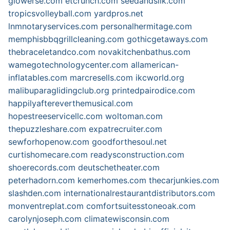
glowerse.com
etcrunch.com
seedandsilk.com
tropicsvolleyball.com
yardpros.net
lnmnotaryservices.com
personalhermitage.com
memphisbbqgrillcleaning.com
gothicgetaways.com
thebraceletandco.com
novakitchenbathus.com
wamegotechnologycenter.com
allamerican-
inflatables.com
marcresells.com
ikcworld.org
malibuparaglidingclub.org
printedpairodice.com
happilyaftereverthemusical.com
hopestreeservicellc.com
woltoman.com
thepuzzleshare.com
expatrecruiter.com
sewforhopenow.com
goodforthesoul.net
curtishomecare.com
readysconstruction.com
shoerecords.com
deutschetheater.com
peterhadorn.com
kemerhomes.com
thecarjunkies.com
slashden.com
internationalrestaurantdistributors.com
monventreplat.com
comfortsuitesstoneoak.com
carolynjoseph.com
climatewisconsin.com