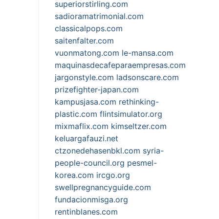
superiorstirling.com
sadioramatrimonial.com
classicalpops.com
saitenfalter.com
vuonmatong.com
le-mansa.com
maquinasdecafeparaempresas.com
jargonstyle.com
ladsonscare.com
prizefighter-japan.com
kampusjasa.com
rethinking-
plastic.com
flintsimulator.org
mixmaflix.com
kimseltzer.com
keluargafauzi.net
ctzonedehasenbkl.com
syria-
people-council.org
pesmel-
korea.com
ircgo.org
swellpregnancyguide.com
fundacionmisga.org
rentinblanes.com