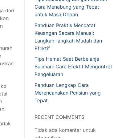
Cara Menabung yang Tepat
a dari
untuk Masa Depan
skon
Panduan Praktis Mencatat
an
Keuangan Secara Manual:
Langkah-langkah Mudah dan
 murah
Efektif
n
Tips Hemat Saat Berbelanja
tuskan
Bulanan: Cara Efektif Mengontrol
Pengeluaran
Panduan Lengkap Cara
oko
Merencanakan Pensiun yang
tal
Tepat
n
an.
RECENT COMMENTS
tidak
Tidak ada komentar untuk
ditampilkan.