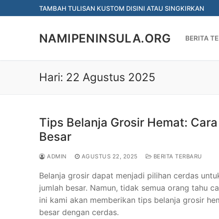
Lompat
TAMBAH TULISAN KUSTOM DISINI ATAU SINGKIRKAN
ke
konten
NAMIPENINSULA.ORG
BERITA T
Hari:
22 Agustus 2025
Tips Belanja Grosir Hemat: Ca
Besar
ADMIN
AGUSTUS 22, 2025
BERITA TERBARU
Belanja grosir dapat menjadi pilihan cerdas u
jumlah besar. Namun, tidak semua orang tahu car
ini kami akan memberikan tips belanja grosir 
besar dengan cerdas.