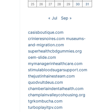
25
26
27
28
29
30
31
« Jul
Sep »
casisboutique.com
crinieresnoires.com
museums-
and-migration.com
superhealthcbdgummies.org
oem-slide.com
mymanagerinhealthcare.com
stimulabloodsugarsupport.com
thejustinhainesteam.com
quodvultdeus.com
chamberlaindentalhealth.com
champlainvalleycohousing.org
tgrkombucha.com
turboplayitpv.com