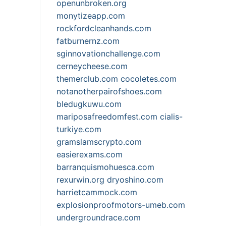
openunbroken.org
monytizeapp.com
rockfordcleanhands.com
fatburnernz.com
sginnovationchallenge.com
cerneycheese.com
themerclub.com
cocoletes.com
notanotherpairofshoes.com
bledugkuwu.com
mariposafreedomfest.com
cialis-
turkiye.com
gramslamscrypto.com
easierexams.com
barranquismohuesca.com
rexurwin.org
dryoshino.com
harrietcammock.com
explosionproofmotors-umeb.com
undergroundrace.com