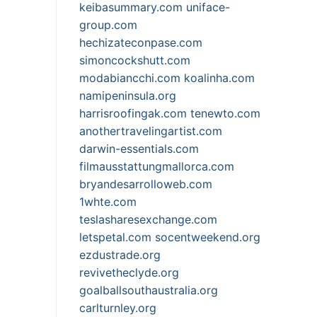
keibasummary.com
uniface-
group.com
hechizateconpase.com
simoncockshutt.com
modabiancchi.com
koalinha.com
namipeninsula.org
harrisroofingak.com
tenewto.com
anothertravelingartist.com
darwin-essentials.com
filmausstattungmallorca.com
bryandesarrolloweb.com
1whte.com
teslasharesexchange.com
letspetal.com
socentweekend.org
ezdustrade.org
revivetheclyde.org
goalballsouthaustralia.org
carlturnley.org