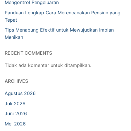
Mengontrol Pengeluaran
Panduan Lengkap Cara Merencanakan Pensiun yang
Tepat
Tips Menabung Efektif untuk Mewujudkan Impian
Menikah
RECENT COMMENTS
Tidak ada komentar untuk ditampilkan.
ARCHIVES
Agustus 2026
Juli 2026
Juni 2026
Mei 2026