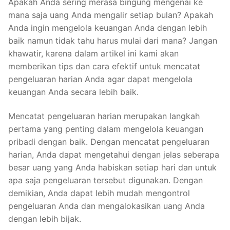
Apakah Anda sering merasa bingung mengenai ke
mana saja uang Anda mengalir setiap bulan? Apakah
Anda ingin mengelola keuangan Anda dengan lebih
baik namun tidak tahu harus mulai dari mana? Jangan
khawatir, karena dalam artikel ini kami akan
memberikan tips dan cara efektif untuk mencatat
pengeluaran harian Anda agar dapat mengelola
keuangan Anda secara lebih baik.
Mencatat pengeluaran harian merupakan langkah
pertama yang penting dalam mengelola keuangan
pribadi dengan baik. Dengan mencatat pengeluaran
harian, Anda dapat mengetahui dengan jelas seberapa
besar uang yang Anda habiskan setiap hari dan untuk
apa saja pengeluaran tersebut digunakan. Dengan
demikian, Anda dapat lebih mudah mengontrol
pengeluaran Anda dan mengalokasikan uang Anda
dengan lebih bijak.