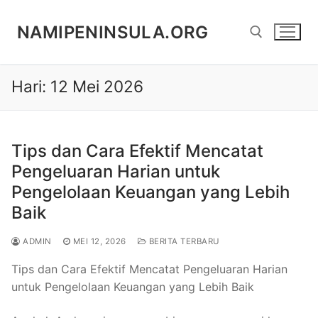
Lompat
ke
NAMIPENINSULA.ORG
konten
Hari:
12 Mei 2026
Cari:
Tips dan Cara Efektif Mencatat
Pengeluaran Harian untuk
Pengelolaan Keuangan yang Lebih
Baik
ADMIN
MEI 12, 2026
BERITA TERBARU
Tips dan Cara Efektif Mencatat Pengeluaran Harian
untuk Pengelolaan Keuangan yang Lebih Baik