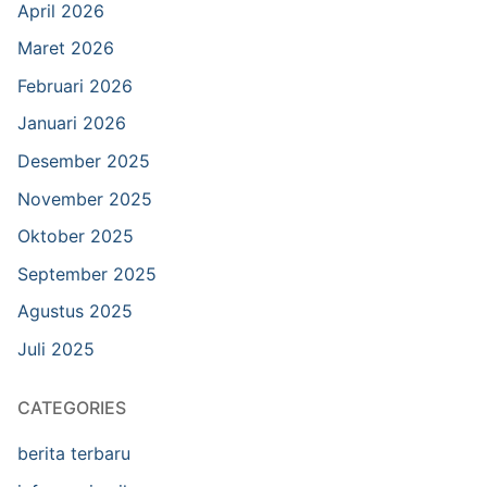
April 2026
Maret 2026
Februari 2026
Januari 2026
Desember 2025
November 2025
Oktober 2025
September 2025
Agustus 2025
Juli 2025
CATEGORIES
berita terbaru