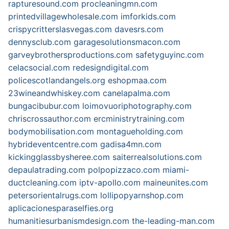
rapturesound.com
procleaningmn.com
printedvillagewholesale.com
imforkids.com
crispycritterslasvegas.com
davesrs.com
dennysclub.com
garagesolutionsmacon.com
garveybrothersproductions.com
safetyguyinc.com
celacsocial.com
redesigndigital.com
policescotlandangels.org
eshopmaa.com
23wineandwhiskey.com
canelapalma.com
bungacibubur.com
loimovuoriphotography.com
chriscrossauthor.com
ercministrytraining.com
bodymobilisation.com
montagueholding.com
hybrideventcentre.com
gadisa4mn.com
kickingglassbysheree.com
saiterrealsolutions.com
depaulatrading.com
polpopizzaco.com
miami-
ductcleaning.com
iptv-apollo.com
maineunites.com
petersorientalrugs.com
lollipopyarnshop.com
aplicacionesparaselfies.org
humanitiesurbanismdesign.com
the-leading-man.com