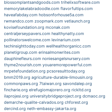
blossomplantsandgoods.com
trihelixsoftware.com
memorylakelabradoodle.com
flavorfultips.com
haveafabday.com
hobsonforhouse5a.com
rwmandco.com
zoopmark.com
vetlaunch.org
kovisefoundation.org
mconak.com
centraljerseypavers.com
healthynatty.com
pollinatorswelcome.com
levinarium.com
techinsighttoday.com
wellhealthorganicc.com
planetigroup.com
erinsalmonwrites.com
dauphinefleurs.com
noniesangelsnursery.com
thyme2nourish.com
youaremorepowerful.com
mrpetefoundation.org
pcsoresulttoday.org
bmm2019.org
agriculture-durable-limousin.org
commonpaws.org
7taiwan.org
savondalep.org
fincharie.org
elrefugiomajorero.org
rickltd.org
ilaprojesi.org
universitybridgeproject.org
dcmaoc.org
demarche-qualite-calvados.org
chforest.org
dercind.org
neth-embassy-jakarta.org