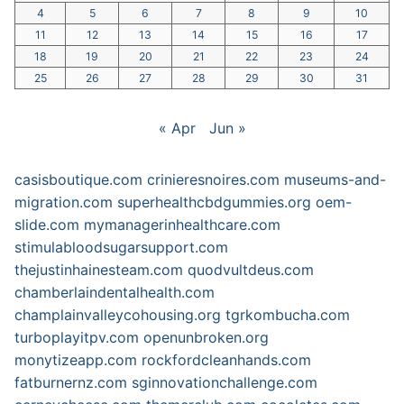
4
5
6
7
8
9
10
11
12
13
14
15
16
17
18
19
20
21
22
23
24
25
26
27
28
29
30
31
« Apr
Jun »
casisboutique.com
crinieresnoires.com
museums-and-
migration.com
superhealthcbdgummies.org
oem-
slide.com
mymanagerinhealthcare.com
stimulabloodsugarsupport.com
thejustinhainesteam.com
quodvultdeus.com
chamberlaindentalhealth.com
champlainvalleycohousing.org
tgrkombucha.com
turboplayitpv.com
openunbroken.org
monytizeapp.com
rockfordcleanhands.com
fatburnernz.com
sginnovationchallenge.com