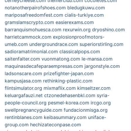
cerneycheese.com
themerclub.com
cocoletes.com
notanotherpairofshoes.com
bledugkuwu.com
mariposafreedomfest.com
cialis-turkiye.com
gramslamscrypto.com
easierexams.com
barranquismohuesca.com
rexurwin.org
dryoshino.com
harrietcammock.com
explosionproofmotors-
umeb.com
undergroundrace.com
superiorstirling.com
sadioramatrimonial.com
classicalpops.com
saitenfalter.com
vuonmatong.com
le-mansa.com
maquinasdecafeparaempresas.com
jargonstyle.com
ladsonscare.com
prizefighter-japan.com
kampusjasa.com
rethinking-plastic.com
flintsimulator.org
mixmaflix.com
kimseltzer.com
keluargafauzi.net
ctzonedehasenbkl.com
syria-
people-council.org
pesmel-korea.com
ircgo.org
swellpregnancyguide.com
fundacionmisga.org
rentinblanes.com
keibasummary.com
uniface-
group.com
hechizateconpase.com