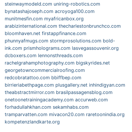
steinwaymodeld.com
uniring-robotics.com
bynatashajoseph.com
acroyoga100.com
munitmesfin.com
myafricanbox.org
arabizinternational.com
thecharlestonbrunchco.com
bloomhaven.net
firstappfinance.com
phunnyafmugs.com
stormprosolutions.com
bold-
ink.com
prismholograms.com
lasvegassouvenir.org
dcboxers.com
lennonsthreads.com
rachelgrahamphotography.com
bigskyrides.net
georgetowncommercialroofing.com
redcobratattoo.com
bbiffbep.com
birrieriabethpage.com
plusgallery.net
inhindigyan.com
theabstractmirror.com
brasilpassagensblog.com
onetoonetrainingacademy.com
accurweb.com
forhadullahkhan.com
sekamhabs.com
tramparvatten.com
mivacon20.com
raretoonindia.org
kompetenzlandkarte.org