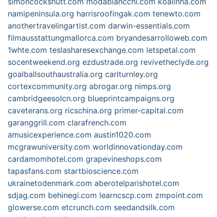
simoncockshutt.com
modabiancchi.com
koalinha.com
namipeninsula.org
harrisroofingak.com
tenewto.com
anothertravelingartist.com
darwin-essentials.com
filmausstattungmallorca.com
bryandesarrolloweb.com
1whte.com
teslasharesexchange.com
letspetal.com
socentweekend.org
ezdustrade.org
revivetheclyde.org
goalballsouthaustralia.org
carlturnley.org
cortexcommunity.org
abrogar.org
nimps.org
cambridgeesolcn.org
blueprintcampaigns.org
caveterans.org
ricschina.org
primer-capital.com
garanggrill.com
clarafrench.com
amusicexperience.com
austin1020.com
mcgrawuniversity.com
worldinnovationday.com
cardamomhotel.com
grapevineshops.com
tapasfans.com
startbioscience.com
ukrainetodenmark.com
aberotelparishotel.com
sdjag.com
behinegi.com
learncscp.com
zmpoint.com
glowerse.com
etcrunch.com
seedandsilk.com