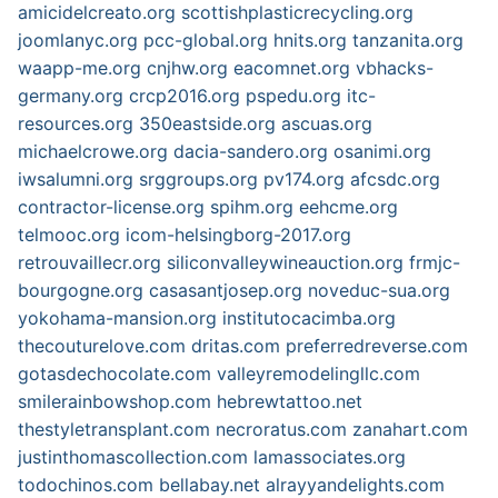
amicidelcreato.org
scottishplasticrecycling.org
joomlanyc.org
pcc-global.org
hnits.org
tanzanita.org
waapp-me.org
cnjhw.org
eacomnet.org
vbhacks-
germany.org
crcp2016.org
pspedu.org
itc-
resources.org
350eastside.org
ascuas.org
michaelcrowe.org
dacia-sandero.org
osanimi.org
iwsalumni.org
srggroups.org
pv174.org
afcsdc.org
contractor-license.org
spihm.org
eehcme.org
telmooc.org
icom-helsingborg-2017.org
retrouvaillecr.org
siliconvalleywineauction.org
frmjc-
bourgogne.org
casasantjosep.org
noveduc-sua.org
yokohama-mansion.org
institutocacimba.org
thecouturelove.com
dritas.com
preferredreverse.com
gotasdechocolate.com
valleyremodelingllc.com
smilerainbowshop.com
hebrewtattoo.net
thestyletransplant.com
necroratus.com
zanahart.com
justinthomascollection.com
lamassociates.org
todochinos.com
bellabay.net
alrayyandelights.com