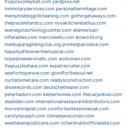
tropicsvolleyball.com
yardpros.net
lnmnotaryservices.com
personalhermitage.com
memphisbbqgrillcleaning.com
gothicgetaways.com
thebraceletandco.com
novakitchenbathus.com
wamegotechnologycenter.com
allamerican-
inflatables.com
marcresells.com
ikcworld.org
malibuparaglidingclub.org
printedpairodice.com
happilyaftereverthemusical.com
hopestreeservicellc.com
woltoman.com
thepuzzleshare.com
expatrecruiter.com
sewforhopenow.com
goodforthesoul.net
curtishomecare.com
readysconstruction.com
shoerecords.com
deutschetheater.com
peterhadorn.com
kemerhomes.com
thecarjunkies.com
slashden.com
internationalrestaurantdistributors.com
monventreplat.com
comfortsuitesstoneoak.com
carolynjoseph.com
climatewisconsin.com
westlakerepublicans.com
richardrubinofficialsite.com