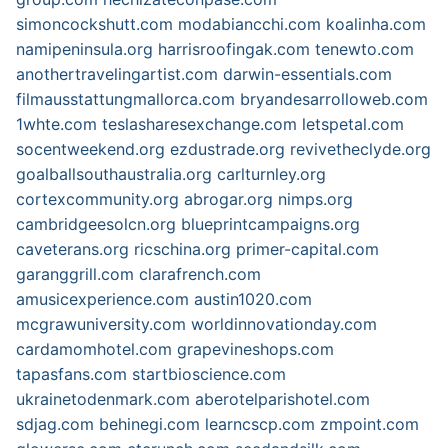
simoncockshutt.com
modabiancchi.com
koalinha.com
namipeninsula.org
harrisroofingak.com
tenewto.com
anothertravelingartist.com
darwin-essentials.com
filmausstattungmallorca.com
bryandesarrolloweb.com
1whte.com
teslasharesexchange.com
letspetal.com
socentweekend.org
ezdustrade.org
revivetheclyde.org
goalballsouthaustralia.org
carlturnley.org
cortexcommunity.org
abrogar.org
nimps.org
cambridgeesolcn.org
blueprintcampaigns.org
caveterans.org
ricschina.org
primer-capital.com
garanggrill.com
clarafrench.com
amusicexperience.com
austin1020.com
mcgrawuniversity.com
worldinnovationday.com
cardamomhotel.com
grapevineshops.com
tapasfans.com
startbioscience.com
ukrainetodenmark.com
aberotelparishotel.com
sdjag.com
behinegi.com
learncscp.com
zmpoint.com