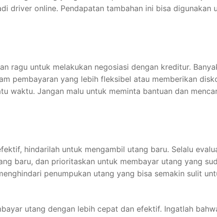
di driver online. Pendapatan tambahan ini bisa digunakan 
an ragu untuk melakukan negosiasi dengan kreditur. Banya
am pembayaran yang lebih fleksibel atau memberikan disko
atu waktu. Jangan malu untuk meminta bantuan dan mencar
ktif, hindarilah untuk mengambil utang baru. Selalu evalu
ang baru, dan prioritaskan untuk membayar utang yang su
a menghindari penumpukan utang yang bisa semakin sulit un
ayar utang dengan lebih cepat dan efektif. Ingatlah bahw