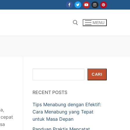
MENU
Cari:
Cari
CARI
RECENT POSTS
Tips Menabung dengan Efektif:
a,
Cara Menabung yang Tepat
 cepat
untuk Masa Depan
isa
Panduan Praktis Mencatat