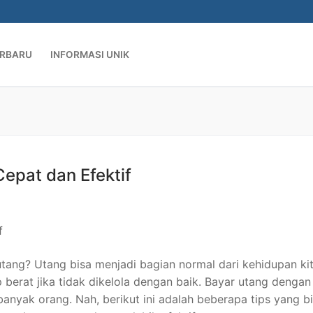
ERBARU
INFORMASI UNIK
epat dan Efektif
f
 utang? Utang bisa menjadi bagian normal dari kehidupan kit
berat jika tidak dikelola dengan baik. Bayar utang dengan
banyak orang. Nah, berikut ini adalah beberapa tips yang b