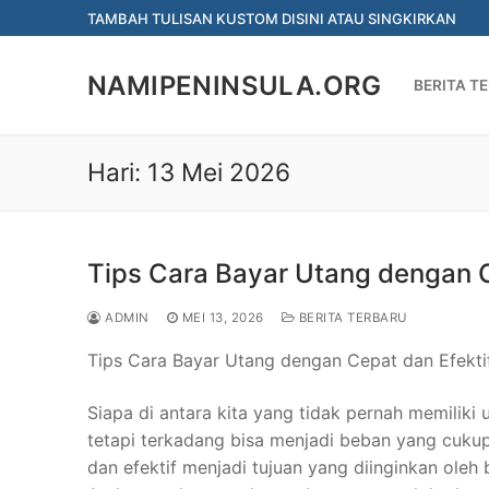
Lompat
TAMBAH TULISAN KUSTOM DISINI ATAU SINGKIRKAN
ke
konten
NAMIPENINSULA.ORG
BERITA T
Hari:
13 Mei 2026
Tips Cara Bayar Utang dengan C
ADMIN
MEI 13, 2026
BERITA TERBARU
Tips Cara Bayar Utang dengan Cepat dan Efekti
Siapa di antara kita yang tidak pernah memiliki
tetapi terkadang bisa menjadi beban yang cukup 
dan efektif menjadi tujuan yang diinginkan oleh 