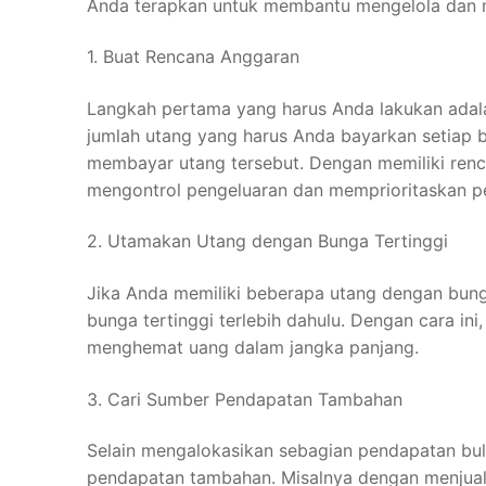
Anda terapkan untuk membantu mengelola dan m
1. Buat Rencana Anggaran
Langkah pertama yang harus Anda lakukan adal
jumlah utang yang harus Anda bayarkan setiap 
membayar utang tersebut. Dengan memiliki renc
mengontrol pengeluaran dan memprioritaskan p
2. Utamakan Utang dengan Bunga Tertinggi
Jika Anda memiliki beberapa utang dengan bun
bunga tertinggi terlebih dahulu. Dengan cara i
menghemat uang dalam jangka panjang.
3. Cari Sumber Pendapatan Tambahan
Selain mengalokasikan sebagian pendapatan bu
pendapatan tambahan. Misalnya dengan menjual