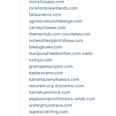
monytizeapp.com
rockfordcleanhands.com
fatburnernz.com
sginnovationchallenge.com
cerneycheese.com
themerclub.com
cocoletes.com
notanotherpairofshoes.com
bledugkuwu.com
mariposafreedomfest.com
cialis-
turkiye.com
gramslamscrypto.com
easierexams.com
barranquismohuesca.com
rexurwin.org
dryoshino.com
harrietcammock.com
explosionproofmotors-umeb.com
undergroundrace.com
superiorstirling.com