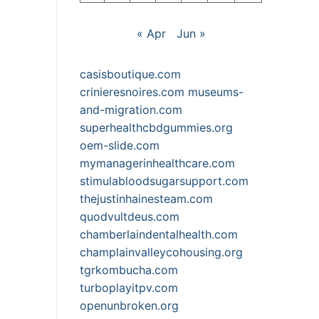
« Apr
Jun »
casisboutique.com
crinieresnoires.com
museums-
and-migration.com
superhealthcbdgummies.org
oem-slide.com
mymanagerinhealthcare.com
stimulabloodsugarsupport.com
thejustinhainesteam.com
quodvultdeus.com
chamberlaindentalhealth.com
champlainvalleycohousing.org
tgrkombucha.com
turboplayitpv.com
openunbroken.org