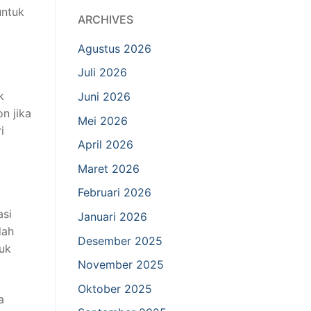
untuk
ARCHIVES
Agustus 2026
Juli 2026
k
Juni 2026
n jika
Mei 2026
i
April 2026
Maret 2026
Februari 2026
asi
Januari 2026
dah
Desember 2025
tuk
November 2025
Oktober 2025
a