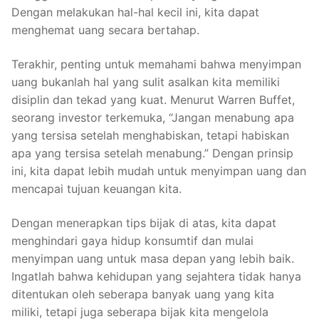
Dengan melakukan hal-hal kecil ini, kita dapat
menghemat uang secara bertahap.
Terakhir, penting untuk memahami bahwa menyimpan
uang bukanlah hal yang sulit asalkan kita memiliki
disiplin dan tekad yang kuat. Menurut Warren Buffet,
seorang investor terkemuka, “Jangan menabung apa
yang tersisa setelah menghabiskan, tetapi habiskan
apa yang tersisa setelah menabung.” Dengan prinsip
ini, kita dapat lebih mudah untuk menyimpan uang dan
mencapai tujuan keuangan kita.
Dengan menerapkan tips bijak di atas, kita dapat
menghindari gaya hidup konsumtif dan mulai
menyimpan uang untuk masa depan yang lebih baik.
Ingatlah bahwa kehidupan yang sejahtera tidak hanya
ditentukan oleh seberapa banyak uang yang kita
miliki, tetapi juga seberapa bijak kita mengelola