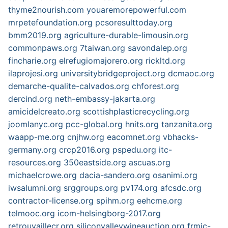
thyme2nourish.com
youaremorepowerful.com
mrpetefoundation.org
pcsoresulttoday.org
bmm2019.org
agriculture-durable-limousin.org
commonpaws.org
7taiwan.org
savondalep.org
fincharie.org
elrefugiomajorero.org
rickltd.org
ilaprojesi.org
universitybridgeproject.org
dcmaoc.org
demarche-qualite-calvados.org
chforest.org
dercind.org
neth-embassy-jakarta.org
amicidelcreato.org
scottishplasticrecycling.org
joomlanyc.org
pcc-global.org
hnits.org
tanzanita.org
waapp-me.org
cnjhw.org
eacomnet.org
vbhacks-
germany.org
crcp2016.org
pspedu.org
itc-
resources.org
350eastside.org
ascuas.org
michaelcrowe.org
dacia-sandero.org
osanimi.org
iwsalumni.org
srggroups.org
pv174.org
afcsdc.org
contractor-license.org
spihm.org
eehcme.org
telmooc.org
icom-helsingborg-2017.org
retrouvaillecr.org
siliconvalleywineauction.org
frmjc-