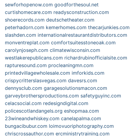
sewforhopenow.com
goodforthesoul.net
curtishomecare.com
readysconstruction.com
shoerecords.com
deutschetheater.com
peterhadorn.com
kemerhomes.com
thecarjunkies.com
slashden.com
internationalrestaurantdistributors.com
monventreplat.com
comfortsuitesstoneoak.com
carolynjoseph.com
climatewisconsin.com
westlakerepublicans.com
richardrubinofficialsite.com
rapturesound.com
procleaningmn.com
printedvillagewholesale.com
imforkids.com
crispycritterslasvegas.com
davesrs.com
dennysclub.com
garagesolutionsmacon.com
garveybrothersproductions.com
safetyguyinc.com
celacsocial.com
redesigndigital.com
policescotlandangels.org
eshopmaa.com
23wineandwhiskey.com
canelapalma.com
bungacibubur.com
loimovuoriphotography.com
chriscrossauthor.com
ercministrytraining.com