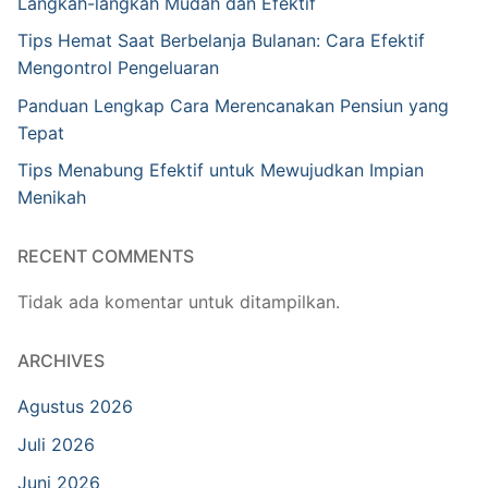
Langkah-langkah Mudah dan Efektif
Tips Hemat Saat Berbelanja Bulanan: Cara Efektif
Mengontrol Pengeluaran
Panduan Lengkap Cara Merencanakan Pensiun yang
Tepat
Tips Menabung Efektif untuk Mewujudkan Impian
Menikah
RECENT COMMENTS
Tidak ada komentar untuk ditampilkan.
ARCHIVES
Agustus 2026
Juli 2026
Juni 2026