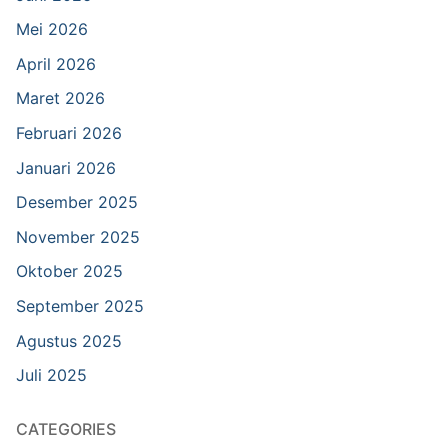
Mei 2026
April 2026
Maret 2026
Februari 2026
Januari 2026
Desember 2025
November 2025
Oktober 2025
September 2025
Agustus 2025
Juli 2025
CATEGORIES