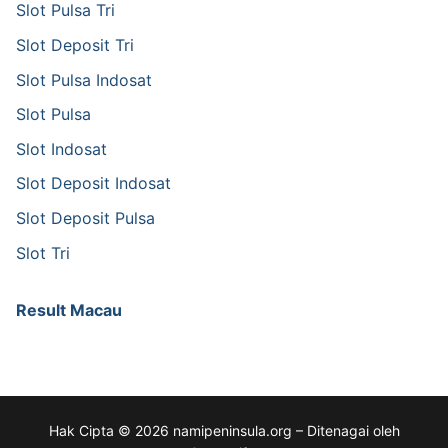
Slot Pulsa Tri
Slot Deposit Tri
Slot Pulsa Indosat
Slot Pulsa
Slot Indosat
Slot Deposit Indosat
Slot Deposit Pulsa
Slot Tri
Result Macau
Hak Cipta © 2026 namipeninsula.org – Ditenagai oleh